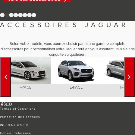
Romania (Romania)
South Africa (English)
Spain (Spanish)
1
2
3
4
5
6
7
8
Switzerland (German)
Switzerland (French)
ACCESSOIRES JAGUAR
Switzerland (Italian)
United Kingdom (English)
USA (English)
Selon votre modèle, vous pourrez choisir parmi une gamme complète
d’accessoires pour personnaliser votre Jaguar tout en vous assurant un plaisir de
conduite au quotidien.
I-PACE
E-PACE
F-PACE
Termes et Conditions
Protection des données
INCIDENT CYBER
Cookie Preference