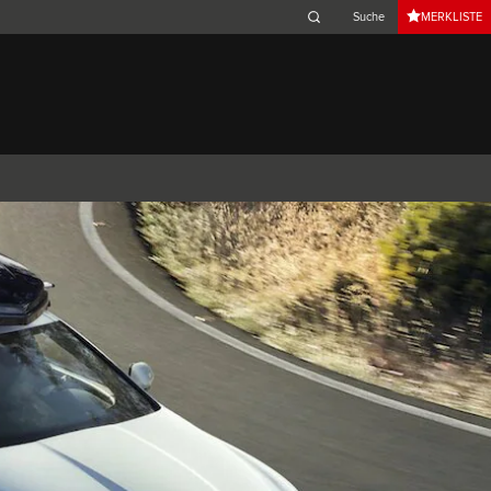
MERKLISTE
Belgium (French)
Canada (French)
Germany (German)
Japan (Japanese)
Netherlands (Dutch)
South Africa (English)
Switzerland (Italian)
 SPORTBRAKE
XJ
F-TYPE