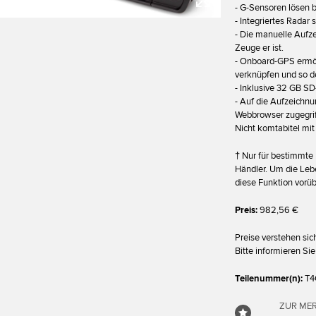
- G-Sensoren lösen 
- Integriertes Radar
- Die manuelle Aufz
Zeuge er ist.
- Onboard-GPS ermög
verknüpfen und so de
- Inklusive 32 GB S
- Auf die Aufzeichn
Webbrowser zugegrif
Nicht komtabitel mi
† Nur für bestimmte 
Händler. Um die Lebe
diese Funktion vorü
Preis:
982,56 €
Preise verstehen si
Bitte informieren Si
Teilenummer(n):
T4
ZUR MER