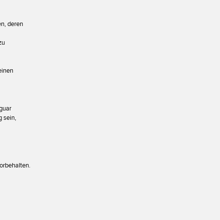
en, deren
zu
einen
aguar
 sein,
orbehalten.