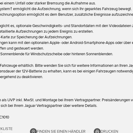
bei einem Unfall oder starker Bremsung die Aufnahme aus.
 system† ermöglicht die Aufzeichnung, wenn sich Ihr geparktes Fahrzeug bewegt.
eichnungsoption ermöglicht es dem Benutzer, zusätzliche Ereignisse aufzuzeichn
licht es, optionale Geschwindigkeits- und Standortdaten mit den Videodateien 
taillierte Aufzeichnungen zu jedem Ereignis zu erstellen.
D-Karte zur Speicherung der Aufzeichnungen.
ungen kann mit den optionalen Apple- oder Android-Smartphone-Apps oder über 
fen und gesteuert werden.
t Sonnenblende für Windschutzscheibe oder hinteren Sonnenblenden.
Fahrzeuge erhältlich. Bitte wenden Sie sich für weitere Informationen an Ihren J
nsdauer der 12V-Batterie zu erhalten, kann es bei einigen Fahrzeugen notwendig
bergehend zu deaktivieren.
ch als UVP inkl. MwSt. und Montage bei Ihrem Vertragspartner. Preisänderungen v
e sich bei Ihrem Jaguar Vertragspartner über weitere Details.
C1010
KLISTE
FINDEN SIE EINEN HÄNDLER
DRUCKEN