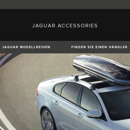
JAGUAR ACCESSORIES
sh)
Austria (German)
ese)
Canada (English)
 (Czech)
France (French)
)
Italy (Italian)
JAGUAR MODELLREIHEN
FINDEN SIE EINEN HÄNDLER
Mexico (Spanish)
uguese)
Romania (Romania)
erman)
Switzerland (French)
XE
XF
XF