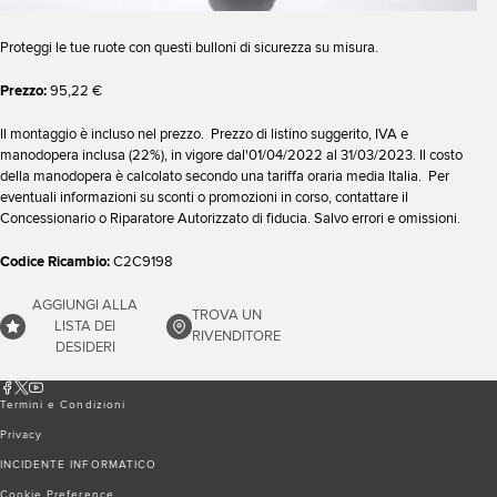
Proteggi le tue ruote con questi bulloni di sicurezza su misura.
Prezzo:
95,22 €
Il montaggio è incluso nel prezzo. Prezzo di listino suggerito, IVA e
manodopera inclusa (22%), in vigore dal'01/04/2022 al 31/03/2023. Il costo
della manodopera è calcolato secondo una tariffa oraria media Italia. Per
eventuali informazioni su sconti o promozioni in corso, contattare il
Concessionario o Riparatore Autorizzato di fiducia. Salvo errori e omissioni.
Codice Ricambio:
C2C9198
AGGIUNGI ALLA
TROVA UN
LISTA DEI
RIVENDITORE
DESIDERI
Termini e Condizioni
Privacy
INCIDENTE INFORMATICO
Cookie Preference