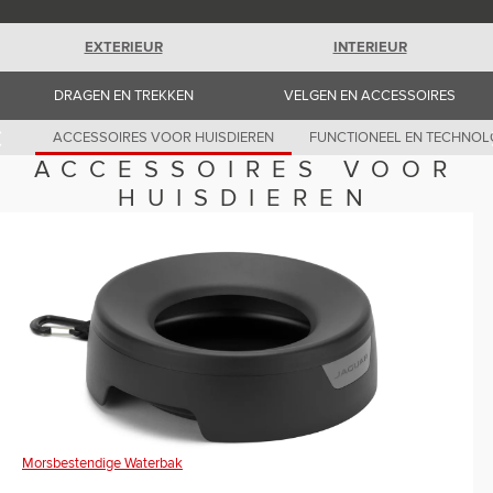
Romania (Romania)
South Africa (English)
Spain (Spanish)
EXTERIEUR
INTERIEUR
Switzerland (German)
Switzerland (French)
DRAGEN EN TREKKEN
VELGEN EN ACCESSOIRES
Switzerland (Italian)
United Kingdom (English)
USA (English)
ACCESSOIRES VOOR HUISDIEREN
FUNCTIONEEL EN TECHNOL
ACCESSOIRES VOOR
HUISDIEREN
Morsbestendige Waterbak