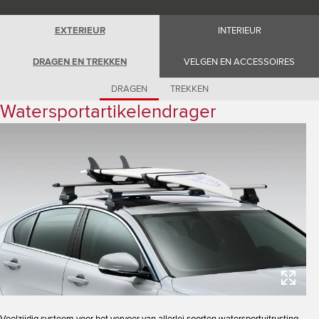
Romania (Romania)
South Africa (English)
Spain (Spanish)
EXTERIEUR
INTERIEUR
Switzerland (German)
Switzerland (French)
DRAGEN EN TREKKEN
VELGEN EN ACCESSOIRES
Switzerland (Italian)
United Kingdom (English)
USA (English)
DRAGEN
TREKKEN
Watersportartikelendrager