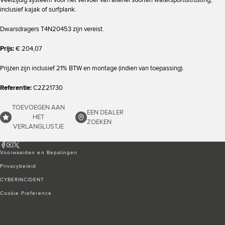
Veelzijdig systeem voor het vervoer van allerlei soorten watersportuitrusting,
inclusief kajak of surfplank.
Dwarsdragers T4N20453 zijn vereist.
Prijs:
€ 204,07
Prijzen zijn inclusief 21% BTW en montage (indien van toepassing).
Referentie:
C2Z21730
TOEVOEGEN AAN
EEN DEALER
HET
ZOEKEN
VERLANGLIJSTJE
Voorwaarden en Bepalingen
Privacybeleid
CYBERINCIDENT
Cookie Preference