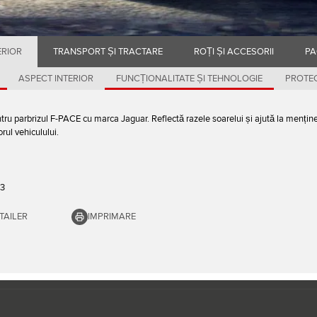
ERIOR
TRANSPORT ȘI TRACTARE
ROȚI ȘI ACCESORII
PA
ASPECT INTERIOR
FUNCȚIONALITATE ȘI TEHNOLOGIE
PROTEC
ru parbrizul F-PACE cu marca Jaguar. Reflectă razele soarelui și ajută la mențin
orul vehiculului.
03
TAILER
IMPRIMARE