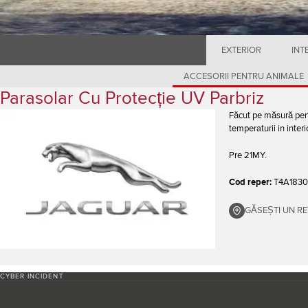
EXTERIOR
INT
ACCESORII PENTRU ANIMALE
Parasolar Cu Protecție UV Parbriz
Făcut pe măsură pent
temperaturii in interi
Pre 21MY.
Cod reper:
T4A183
GĂSEȘTI UN RE
CYBER INCIDENT