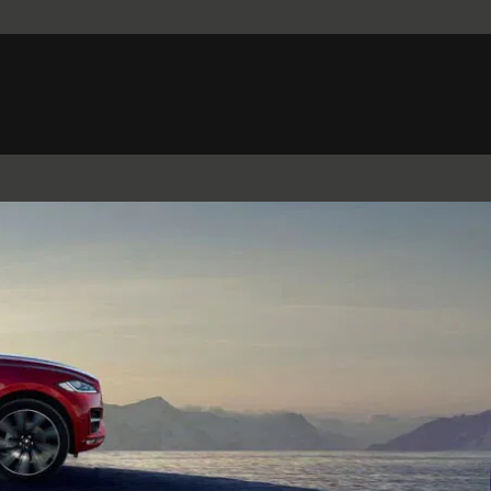
Belgium (French)
Canada (French)
Germany (German)
Japan (Japanese)
Netherlands (Dutch)
South Africa (English)
Switzerland (Italian)
F-TYPE
XK
XF (2007-2015)