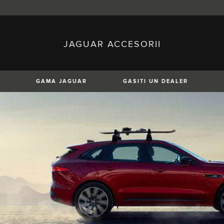
JAGUAR ACCESORII
sh)
Austria (German)
ese)
Canada (English)
 (Czech)
France (French)
)
Italy (Italian)
GAMA JAGUAR
GASITI UN DEALER
Mexico (Spanish)
uguese)
Romania (Romania)
erman)
Switzerland (French)
XF SPORTBRAKE
XJ