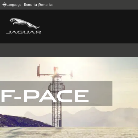
Language - Romania (Romania)
FIND YOUR COUNTRY
International (English)
Australia (Engli
Belgium (Dutch)
Brazil (Portugu
China (Chinese)
Czech Republic
India (English)
Ireland (English
Korea (Korea)
MENA (English)
Poland (Polish)
Portugal (Port
Spain (Spanish)
Switzerland (G
United Kingdom (English)
USA (English)
F-PACE
F-PACE
XE
XF