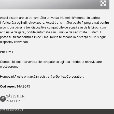
Acest sistem are un transmițător universal Homelink® montat in partea
inferioară a oglinzii retrovizoare. Acest transmițător poate fi programat pentru
a controla până la trei dispozitive compatibile de acasă sau de la birou, cum
ar fi ușile de garaj, porțile automate sau luminile de securitate. Sistemul
poate fi utilizat pentru a înlocui mai multe telefoane la distanță cu un singur
dispozitiv convenabil.
Pre 19MY.
Compatibil doar cu vehiculele echipate cu oglinda interioara retrovizoare
electrocroma.
HomeLink® este o marcă înregistrată a Gentex Corporation.
Cod reper:
T4A2649
GĂSEȘTI UN
RETAILER
CYBER INCIDENT