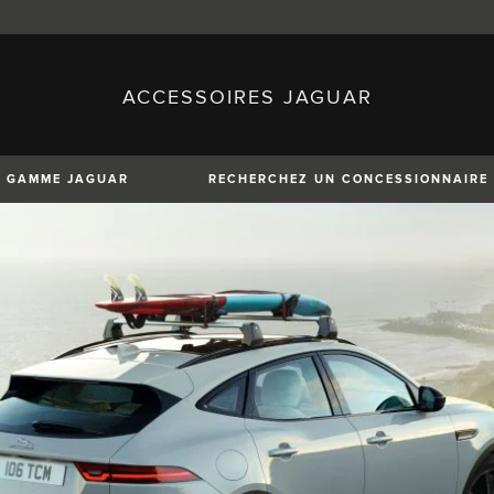
ACCESSOIRES JAGUAR
sh)
Austria (German)
ese)
Canada (English)
 (Czech)
France (French)
)
Italy (Italian)
GAMME JAGUAR
RECHERCHEZ UN CONCESSIONNAIRE
Mexico (Spanish)
uguese)
Romania (Romania)
erman)
Switzerland (French)
XE
XF
XF