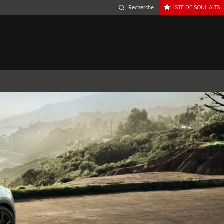
LISTE DE SOUHAITS
Belgium (French)
Canada (French)
Germany (German)
Japan (Japanese)
Netherlands (Dutch)
South Africa (English)
Switzerland (Italian)
 SPORTBRAKE
XJ
F-TYPE