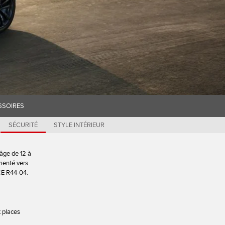
SSOIRES
SÉCURITÉ
STYLE INTÉRIEUR
 âge de 12 à
rienté vers
ECE R44-04.
x places