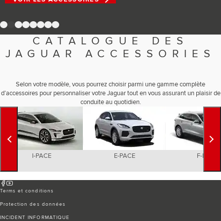
Romania (Romania)
South Africa (English)
Spain (Spanish)
1
2
3
4
5
6
7
8
Switzerland (German)
Switzerland (French)
CATALOGUE DES
Switzerland (Italian)
JAGUAR ACCESSORIES
United Kingdom (English)
USA (English)
Selon votre modèle, vous pourrez choisir parmi une gamme complète
d’accessoires pour personnaliser votre Jaguar tout en vous assurant un plaisir de
conduite au quotidien.
I-PACE
E-PACE
F-PACE
Terms et conditions
Protection des données
INCIDENT INFORMATIQUE