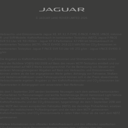
© JAGUAR LAND ROVER LIMITED 2026
Verbrauchs- und Emissionswerte Jaguar XE, XF, XJ, F-TYPE, E-PACE, F-PACE, I-PACE, inklusive
R- und SVR-Modelle: Kraftstoffverbrauch im kombinierten Testzyklus (NEFZ): Jaguar F-PACE
SVR 5.0 Liter V8: 11,9 l/100km - Jaguar XF E-Performance: 4,7 l/100 km Stromverbrauch im
kombinierten Testzyklus (WLTP): I-PACE EV400: 24,8-22,0 kWh/100 km CO
-Emissionen im
2
kombinierten Testzyklus: Jaguar F-PACE SVR 5.0 Liter V8: 272 g/km - Jaguar I-PACE EV400: 0
g/km
Die Angaben zu Kraftstoffverbrauch, CO
-Emissionen und Stromverbrauch wurden schon
2
nach der Richtlinie VO(EG) 692/2008 auf Basis des neuen WLTP-Testzyklus ermittelt und zur
Vergleichbarkeit auf NEFZ-Werte zurückgerechnet. Für die Bemessung von Steuern und
anderen fahrzeugbezogenen Abgaben auf Basis von Verbrauchs- und Emissionswerten
können andere als die hier angegebenen Werte gelten. Abhängig von Fahrweise, Straßen-
und Verkehrsverhältnissen sowie Fahrzeugzustand können sich in der Praxis abweichende
Verbrauchswerte ergeben. Angaben zu den Kraftstoffverbräuchen und CO
-Emissionen bei
2
Spannbreiten in Abhängigkeit vom verwendeten Rad-/Reifensatz.
Ab dem 1. September 2017 werden bestimmte Neuwagen nach dem weltweit harmonisierten
Prüfverfahren für Personenwagen und leichte Nutzfahrzeuge (World Harmonised Light Vehicle
Test Procedure, WLTP), einem neuen, realistischeren Prüfverfahren zur Messung des
Kraftstoffverbrauchs und der CO
-Emissionen, typgenehmigt. Ab dem 1. September 2018 wird
2
das WLTP den neuen europäischen Fahrzyklus (NEFZ), das derzeitige Prüfverfahren, ersetzen.
Wegen der realistischeren Prüfbedingungen sind die nach dem WLTP gemessenen
Kraftstoffverbrauchs- und CO
-Emissionswerte in vielen Fällen höher als die nach dem NEFZ
2
gemessenen.
Weitere Informationen zum offiziellen Kraftstoffverbrauch und den offiziellen spezifischen
CO
-Emissionen neuer Personenkraftwagen können dem „Leitfaden über den