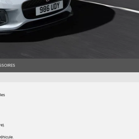
SSOIRES
les
e).
véhicule.