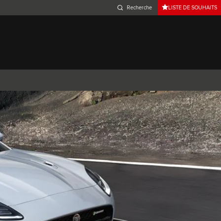
LISTE DE SOUHAITS
Belgium (French)
Canada (French)
Germany (German)
Japan (Japanese)
Netherlands (Dutch)
South Africa (English)
Switzerland (Italian)
 SPORTBRAKE
XJ
F-TYPE