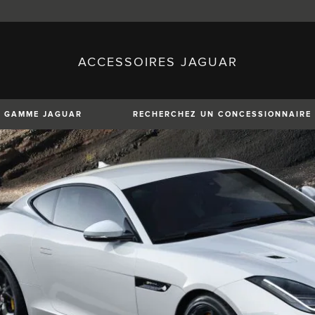
ACCESSOIRES JAGUAR
sh)
Austria (German)
ese)
Canada (English)
 (Czech)
France (French)
)
Italy (Italian)
GAMME JAGUAR
RECHERCHEZ UN CONCESSIONNAIRE
Mexico (Spanish)
uguese)
Romania (Romania)
erman)
Switzerland (French)
XE
XF
XF