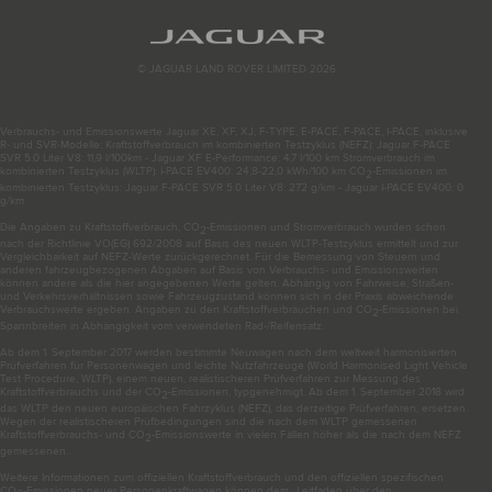
© JAGUAR LAND ROVER LIMITED 2026
Verbrauchs- und Emissionswerte Jaguar XE, XF, XJ, F-TYPE, E-PACE, F-PACE, I-PACE, inklusive
R- und SVR-Modelle: Kraftstoffverbrauch im kombinierten Testzyklus (NEFZ): Jaguar F-PACE
SVR 5.0 Liter V8: 11,9 l/100km - Jaguar XF E-Performance: 4,7 l/100 km Stromverbrauch im
kombinierten Testzyklus (WLTP): I-PACE EV400: 24,8-22,0 kWh/100 km CO
-Emissionen im
2
kombinierten Testzyklus: Jaguar F-PACE SVR 5.0 Liter V8: 272 g/km - Jaguar I-PACE EV400: 0
g/km
Die Angaben zu Kraftstoffverbrauch, CO
-Emissionen und Stromverbrauch wurden schon
2
nach der Richtlinie VO(EG) 692/2008 auf Basis des neuen WLTP-Testzyklus ermittelt und zur
Vergleichbarkeit auf NEFZ-Werte zurückgerechnet. Für die Bemessung von Steuern und
anderen fahrzeugbezogenen Abgaben auf Basis von Verbrauchs- und Emissionswerten
können andere als die hier angegebenen Werte gelten. Abhängig von Fahrweise, Straßen-
und Verkehrsverhältnissen sowie Fahrzeugzustand können sich in der Praxis abweichende
Verbrauchswerte ergeben. Angaben zu den Kraftstoffverbräuchen und CO
-Emissionen bei
2
Spannbreiten in Abhängigkeit vom verwendeten Rad-/Reifensatz.
Ab dem 1. September 2017 werden bestimmte Neuwagen nach dem weltweit harmonisierten
Prüfverfahren für Personenwagen und leichte Nutzfahrzeuge (World Harmonised Light Vehicle
Test Procedure, WLTP), einem neuen, realistischeren Prüfverfahren zur Messung des
Kraftstoffverbrauchs und der CO
-Emissionen, typgenehmigt. Ab dem 1. September 2018 wird
2
das WLTP den neuen europäischen Fahrzyklus (NEFZ), das derzeitige Prüfverfahren, ersetzen.
Wegen der realistischeren Prüfbedingungen sind die nach dem WLTP gemessenen
Kraftstoffverbrauchs- und CO
-Emissionswerte in vielen Fällen höher als die nach dem NEFZ
2
gemessenen.
Weitere Informationen zum offiziellen Kraftstoffverbrauch und den offiziellen spezifischen
CO
-Emissionen neuer Personenkraftwagen können dem „Leitfaden über den