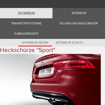
Romania (Romania)
South Africa (English)
Spain (Spanish)
EXTERIEUR
INTERIEUR
Switzerland (German)
Switzerland (French)
Switzerland (Italian)
TRANSPORTSYSTEME
FELGEN UND RADZUBEHÖR
United Kingdom (English)
USA (English)
ZUBEHÖRPAKETE
EXTERIEUR DESIGN
EXTERIEUR SCHUTZ
Heckschürze "Sport"