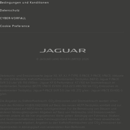
Bedingungen und Konditionen
Datenschutz
CYBER-VORFALL
Cookie Preference
© JAGUAR LAND ROVER LIMITED 2026
Verbrauchs- und Emissionswerte Jaguar XE, XF, XJ, F-TYPE, E-PACE, F-PACE, I-PACE, inklusive
R- und SVR-Modelle: Kraftstoffverbrauch im kombinierten Testzyklus (NEFZ): Jaguar F-PACE
SVR 5.0 Liter V8: 11,9 l/100km - Jaguar XF E-Performance: 4,7 l/100 km Stromverbrauch im
kombinierten Testzyklus (WLTP): I-PACE EV400: 24,8-22,0 kWh/100 km CO
-Emissionen im
2
kombinierten Testzyklus: Jaguar F-PACE SVR 5.0 Liter V8: 272 g/km - Jaguar I-PACE EV400: 0
g/km
Die Angaben zu Kraftstoffverbrauch, CO
-Emissionen und Stromverbrauch wurden schon
2
nach der Richtlinie VO(EG) 692/2008 auf Basis des neuen WLTP-Testzyklus ermittelt und zur
Vergleichbarkeit auf NEFZ-Werte zurückgerechnet. Für die Bemessung von Steuern und
anderen fahrzeugbezogenen Abgaben auf Basis von Verbrauchs- und Emissionswerten
können andere als die hier angegebenen Werte gelten. Abhängig von Fahrweise, Straßen-
und Verkehrsverhältnissen sowie Fahrzeugzustand können sich in der Praxis abweichende
Verbrauchswerte ergeben. Angaben zu den Kraftstoffverbräuchen und CO
-Emissionen bei
2
Spannbreiten in Abhängigkeit vom verwendeten Rad-/Reifensatz.