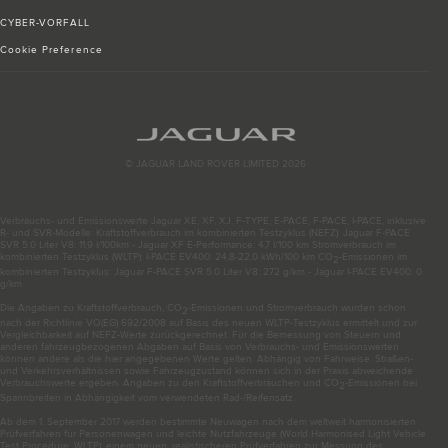
CYBER-VORFALL
Cookie Preference
© JAGUAR LAND ROVER LIMITED 2026
Verbrauchs- und Emissionswerte Jaguar XE, XF, XJ, F-TYPE, E-PACE, F-PACE, I-PACE, inklusive
R- und SVR-Modelle: Kraftstoffverbrauch im kombinierten Testzyklus (NEFZ): Jaguar F-PACE
SVR 5.0 Liter V8: 11,9 l/100km - Jaguar XF E-Performance: 4,7 l/100 km Stromverbrauch im
kombinierten Testzyklus (WLTP): I-PACE EV400: 24,8-22,0 kWh/100 km CO
-Emissionen im
2
kombinierten Testzyklus: Jaguar F-PACE SVR 5.0 Liter V8: 272 g/km - Jaguar I-PACE EV400: 0
g/km
Die Angaben zu Kraftstoffverbrauch, CO
-Emissionen und Stromverbrauch wurden schon
2
nach der Richtlinie VO(EG) 692/2008 auf Basis des neuen WLTP-Testzyklus ermittelt und zur
Vergleichbarkeit auf NEFZ-Werte zurückgerechnet. Für die Bemessung von Steuern und
anderen fahrzeugbezogenen Abgaben auf Basis von Verbrauchs- und Emissionswerten
können andere als die hier angegebenen Werte gelten. Abhängig von Fahrweise, Straßen-
und Verkehrsverhältnissen sowie Fahrzeugzustand können sich in der Praxis abweichende
Verbrauchswerte ergeben. Angaben zu den Kraftstoffverbräuchen und CO
-Emissionen bei
2
Spannbreiten in Abhängigkeit vom verwendeten Rad-/Reifensatz.
Ab dem 1. September 2017 werden bestimmte Neuwagen nach dem weltweit harmonisierten
Prüfverfahren für Personenwagen und leichte Nutzfahrzeuge (World Harmonised Light Vehicle
Test Procedure, WLTP), einem neuen, realistischeren Prüfverfahren zur Messung des