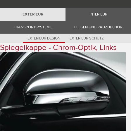
Romania (Romania)
South Africa (English)
Spain (Spanish)
EXTERIEUR
INTERIEUR
Switzerland (German)
Switzerland (French)
Switzerland (Italian)
TRANSPORTSYSTEME
FELGEN UND RADZUBEHÖR
United Kingdom (English)
USA (English)
EXTERIEUR DESIGN
EXTERIEUR SCHUTZ
Spiegelkappe - Chrom-Optik, Links