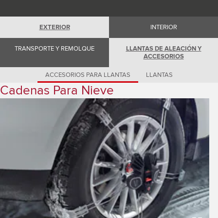
Romania (Romania)
South Africa (English)
Spain (Spanish)
EXTERIOR
INTERIOR
Switzerland (German)
Switzerland (French)
Switzerland (Italian)
TRANSPORTE Y REMOLQUE
LLANTAS DE ALEACIÓN Y
United Kingdom (English)
ACCESORIOS
USA (English)
ACCESORIOS PARA LLANTAS
LLANTAS
Cadenas Para Nieve