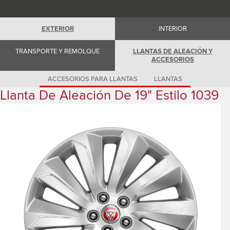
Romania (Romania)
South Africa (English)
Spain (Spanish)
EXTERIOR
INTERIOR
Switzerland (German)
Switzerland (French)
Switzerland (Italian)
TRANSPORTE Y REMOLQUE
LLANTAS DE ALEACIÓN Y
United Kingdom (English)
ACCESORIOS
USA (English)
ACCESORIOS PARA LLANTAS
LLANTAS
Llanta De Aleación De 19" Estilo 1039