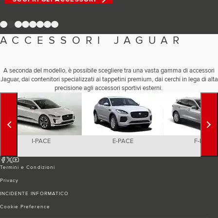
Romania (Romania)
South Africa (English)
Spain (Spanish)
1
2
3
4
5
6
7
8
Switzerland (German)
Switzerland (French)
ACCESSORI JAGUAR
Switzerland (Italian)
United Kingdom (English)
USA (English)
A seconda del modello, è possibile scegliere tra una vasta gamma di accessori
Jaguar, dai contenitori specializzati ai tappetini premium, dai cerchi in lega di alta
precisione agli accessori sportivi esterni.
I-PACE
E-PACE
F-PACE
Termini e Condizioni
Privacy
INCIDENTE INFORMATICO
Cookie Preference