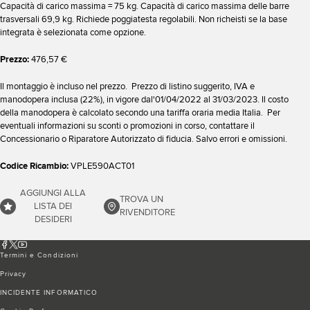
Capacità di carico massima = 75 kg. Capacità di carico massima delle barre
trasversali 69,9 kg. Richiede poggiatesta regolabili. Non richeisti se la base
integrata è selezionata come opzione.
Prezzo:
476,57 €
Il montaggio è incluso nel prezzo. Prezzo di listino suggerito, IVA e
manodopera inclusa (22%), in vigore dal'01/04/2022 al 31/03/2023. Il costo
della manodopera è calcolato secondo una tariffa oraria media Italia. Per
eventuali informazioni su sconti o promozioni in corso, contattare il
Concessionario o Riparatore Autorizzato di fiducia. Salvo errori e omissioni.
Codice Ricambio:
VPLE590ACT01
AGGIUNGI ALLA
TROVA UN
LISTA DEI
RIVENDITORE
DESIDERI
Termini e Condizioni
Privacy
INCIDENTE INFORMATICO