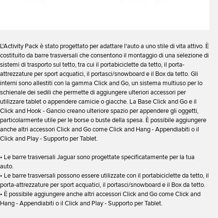
L'Activity Pack è stato progettato per adattare l'auto a uno stile di vita attivo. È
costituito da barre trasversali che consentono il montaggio di una selezione di
sistemi di trasporto sul tetto, tra cui il portabiciclette da tetto, il porta-
attrezzature per sport acquatici, il portasci/snowboard e il Box da tetto. Gli
interni sono allestiti con la gamma Click and Go, un sistema multiuso per lo
schienale dei sedili che permette di aggiungere ulteriori accessori per
utilizzare tablet o appendere camicie o giacche. La Base Click and Go e il
Click and Hook - Gancio creano ulteriore spazio per appendere gli oggetti,
particolarmente utile per le borse o buste della spesa. È possibile aggiungere
anche altri accessori Click and Go come Click and Hang - Appendiabiti o il
Click and Play - Supporto per Tablet.
• Le barre trasversali Jaguar sono progettate specificatamente per la tua
auto.
• Le barre trasversali possono essere utilizzate con il portabiciclette da tetto, il
porta-attrezzature per sport acquatici, il portasci/snowboard e il Box da tetto.
• È possibile aggiungere anche altri accessori Click and Go come Click and
Hang - Appendiabiti o il Click and Play - Supporto per Tablet.