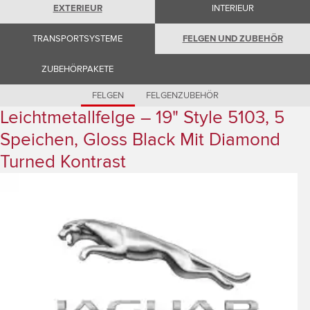
Romania (Romania)
EXTERIEUR
INTERIEUR
South Africa (English)
Spain (Spanish)
TRANSPORTSYSTEME
FELGEN UND ZUBEHÖR
Switzerland (German)
Switzerland (French)
Switzerland (Italian)
ZUBEHÖRPAKETE
United Kingdom (English)
USA (English)
FELGEN
FELGENZUBEHÖR
Leichtmetallfelge – 19" Style 5103, 5
Speichen, Gloss Black Mit Diamond
Turned Kontrast