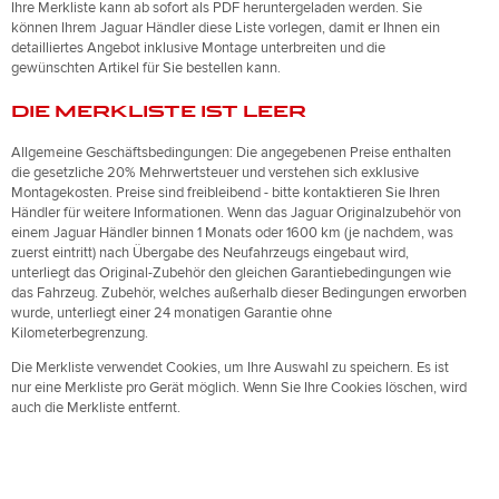
Ihre Merkliste kann ab sofort als PDF heruntergeladen werden. Sie
Romania (Romania)
können Ihrem Jaguar Händler diese Liste vorlegen, damit er Ihnen ein
South Africa (English)
detailliertes Angebot inklusive Montage unterbreiten und die
Spain (Spanish)
Switzerland (German)
gewünschten Artikel für Sie bestellen kann.
Switzerland (French)
Switzerland (Italian)
DIE MERKLISTE IST LEER
United Kingdom (English)
USA (English)
Allgemeine Geschäftsbedingungen: Die angegebenen Preise enthalten
die gesetzliche 20% Mehrwertsteuer und verstehen sich exklusive
Montagekosten. Preise sind freibleibend - bitte kontaktieren Sie Ihren
Händler für weitere Informationen. Wenn das Jaguar Originalzubehör von
einem Jaguar Händler binnen 1 Monats oder 1600 km (je nachdem, was
zuerst eintritt) nach Übergabe des Neufahrzeugs eingebaut wird,
unterliegt das Original-Zubehör den gleichen Garantiebedingungen wie
das Fahrzeug. Zubehör, welches außerhalb dieser Bedingungen erworben
wurde, unterliegt einer 24 monatigen Garantie ohne
Kilometerbegrenzung.
Die Merkliste verwendet Cookies, um Ihre Auswahl zu speichern. Es ist
nur eine Merkliste pro Gerät möglich. Wenn Sie Ihre Cookies löschen, wird
auch die Merkliste entfernt.