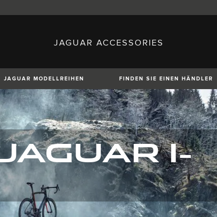
JAGUAR ACCESSORIES
sh)
Austria (German)
ese)
Canada (English)
 (Czech)
France (French)
)
Italy (Italian)
JAGUAR MODELLREIHEN
FINDEN SIE EINEN HÄNDLER
Mexico (Spanish)
uguese)
Romania (Romania)
erman)
Switzerland (French)
JAGUAR I-
XE
XF
XF