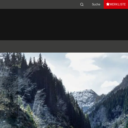
MERKLISTE
Belgium (French)
Canada (French)
Germany (German)
Japan (Japanese)
Netherlands (Dutch)
South Africa (English)
Switzerland (Italian)
 SPORTBRAKE
XJ
F-TYPE