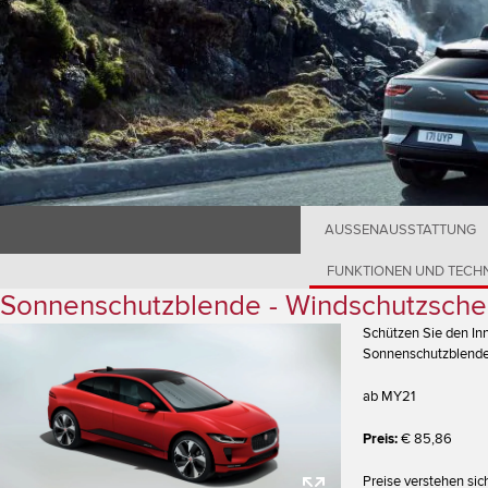
AUSSENAUSSTATTUNG
FUNKTIONEN UND TECH
Sonnenschutzblende - Windschutzsche
Schützen Sie den In
Sonnenschutzblende, 
ab MY21
Preis:
€ 85,86
Preise verstehen si