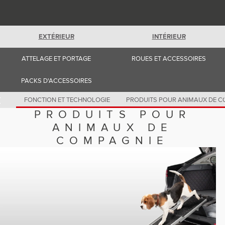
Romania (Romania)
South Africa (English)
Spain (Spanish)
Switzerland (German)
EXTÉRIEUR
INTÉRIEUR
Switzerland (French)
Switzerland (Italian)
United Kingdom (English)
ATTELAGE ET PORTAGE
ROUES ET ACCESSOIRES
USA (English)
PACKS D'ACCESSOIRES
FONCTION ET TECHNOLOGIE
PRODUITS POUR ANIMAUX DE C
PRODUITS POUR
ANIMAUX DE
COMPAGNIE