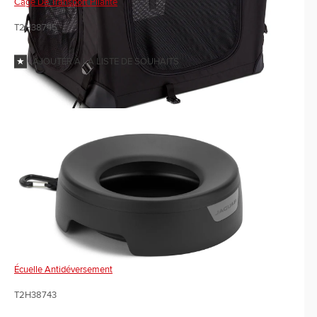
Cage De Transport Pliante
T2H38745
AJOUTER À LA LISTE DE SOUHAITS
Écuelle Antidéversement
T2H38743