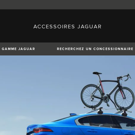
ACCESSOIRES JAGUAR
sh)
Austria (German)
ese)
Canada (English)
 (Czech)
France (French)
)
Italy (Italian)
GAMME JAGUAR
RECHERCHEZ UN CONCESSIONNAIRE
Mexico (Spanish)
uguese)
Romania (Romania)
erman)
Switzerland (French)
XE
XF
XF