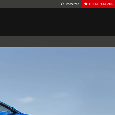
LISTE DE SOUHAITS
Belgium (French)
Canada (French)
Germany (German)
Japan (Japanese)
Netherlands (Dutch)
South Africa (English)
Switzerland (Italian)
 SPORTBRAKE
XJ
F-TYPE