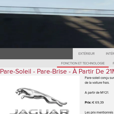
EXTÉRIEUR
INTÉ
FONCTION ET TECHNOLOGIE
Pare-Soleil - Pare-Brise - À Partir De 2
Pare-soleil conçu sur
de la voiture frais.
A partir de MY21.
Prix:
€ 69,39
Les prix mentionnés 