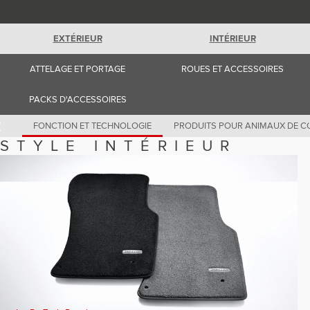
Romania (Romania)
South Africa (English)
Spain (Spanish)
EXTÉRIEUR
INTÉRIEUR
Switzerland (German)
Switzerland (French)
Switzerland (Italian)
ATTELAGE ET PORTAGE
ROUES ET ACCESSOIRES
United Kingdom (English)
USA (English)
PACKS D'ACCESSOIRES
FONCTION ET TECHNOLOGIE
PRODUITS POUR ANIMAUX DE C
STYLE INTÉRIEUR