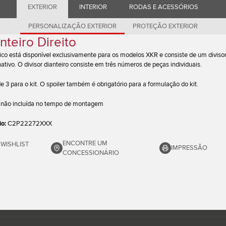
EXTERIOR
INTERIOR
RODAS E ACESSÓRIOS
PERSONALIZAÇÃO EXTERIOR
PROTEÇÃO EXTERIOR
teiro Direito
co está disponível exclusivamente para os modelos XKR e consiste de um divisor
rnativo. O divisor dianteiro consiste em três números de peças individuais.
 de 3 para o kit. O spoiler também é obrigatório para a formulação do kit.
 e não incluída no tempo de montagem
io:
C2P22272XXX
ENCONTRE UM
 WISHLIST
IMPRESSÃO
CONCESSIONÁRIO