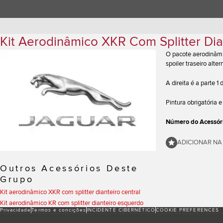
Kit Aerodinâmico XKR Com Splitter Dian
O pacote aerodinâmi
spoiler traseiro alte
A direita é a parte 1
Pintura obrigatória
Número do Acessór
ADICIONAR NA
Outros Acessórios Deste
Grupo
Kit aerodinâmico XKR com splitter dianteiro central
Kit aerodinâmico KR com splitter dianteiro esquerdo
Privacidade
Termos e conciҫões
INCIDENTE CIBERNÉTICO
COOKIE PREFERENCES