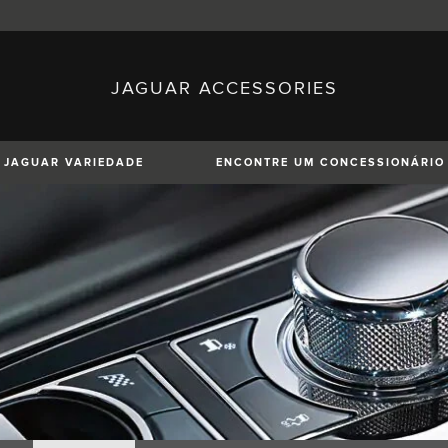
JAGUAR ACCESSORIES
sh)
Austria (German)
ese)
Canada (English)
 (Czech)
France (French)
)
Italy (Italian)
JAGUAR VARIEDADE
ENCONTRE UM CONCESSIONÁRIO
Mexico (Spanish)
uguese)
Romania (Romania)
erman)
Switzerland (French)
XE
XF