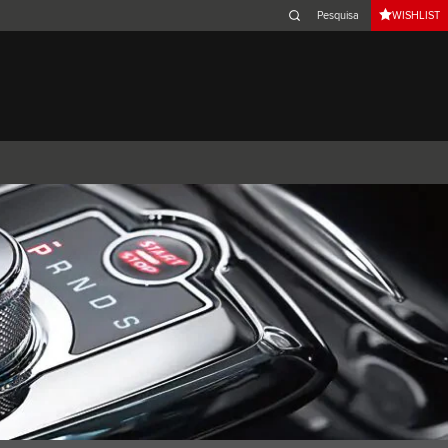
WISHLIST
Belgium (French)
Canada (French)
Germany (German)
Japan (Japanese)
Netherlands (Dutch)
South Africa (English)
Switzerland (Italian)
XJ
F-TYPE
XK