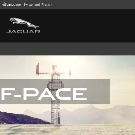
Language - Switzerland (French)
FIND YOUR COUNTRY
International (English)
Australia (Engli
Belgium (Dutch)
Brazil (Portugu
China (Chinese)
Czech Republic
India (English)
Ireland (English
Korea (Korea)
MENA (English)
Poland (Polish)
Portugal (Port
Spain (Spanish)
Switzerland (G
United Kingdom (English)
USA (English)
F-PACE
I-PACE
E-PACE
F-PACE