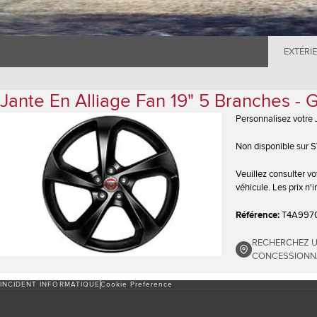
EXTÉRI
Jante En Alliage Fan 19" 5 Branches - 
Personnalisez votre 
Non disponible sur 
Veuillez consulter vo
véhicule. Les prix n
Référence:
T4A997
RECHERCHEZ 
CONCESSIONN
INCIDENT INFORMATIQUE
Cookie Preference