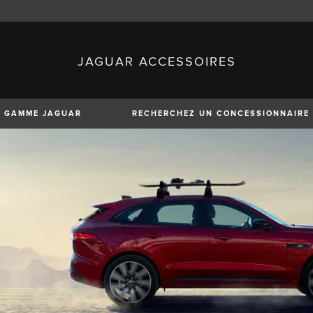
JAGUAR ACCESSOIRES
sh)
Austria (German)
ese)
Canada (English)
 (Czech)
France (French)
)
Italy (Italian)
GAMME JAGUAR
RECHERCHEZ UN CONCESSIONNAIRE
Mexico (Spanish)
uguese)
Romania (Romania)
erman)
Switzerland (French)
XE
XF
XF