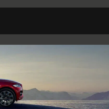
Belgium (French)
Canada (French)
Germany (German)
Japan (Japanese)
Netherlands (Dutch)
South Africa (English)
Switzerland (Italian)
 SPORTBRAKE
XJ
F-TYPE