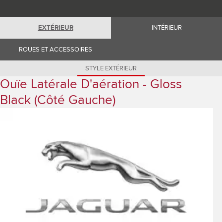
Romania (Romania)
South Africa (English)
Spain (Spanish)
EXTÉRIEUR
INTÉRIEUR
Switzerland (German)
Switzerland (French)
Switzerland (Italian)
ROUES ET ACCESSOIRES
United Kingdom (English)
USA (English)
STYLE EXTÉRIEUR
Ouïe Latérale D'aération - Gloss
Black (côté Gauche)