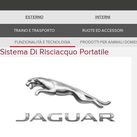
Romania (Romania)
South Africa (English)
Spain (Spanish)
ESTERNO
INTERNI
Switzerland (German)
Switzerland (French)
Switzerland (Italian)
TRAINO E TRASPORTO
RUOTE ED ACCESSORI
United Kingdom (English)
USA (English)
FUNZIONALITÀ E TECNOLOGIA
PRODOTTI PER ANIMALI DOMES
Sistema Di Risciacquo Portatile