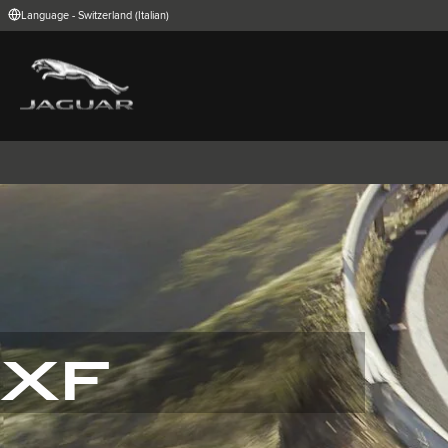
Language - Switzerland (Italian)
FIND YOUR COUNTRY
International (English)
Australia (Engli
Belgium (Dutch)
Brazil (Portugu
China (Chinese)
Czech Republic
India (English)
Ireland (English
Korea (Korea)
MENA (English)
Poland (Polish)
Portugal (Port
Spain (Spanish)
Switzerland (G
United Kingdom (English)
USA (English)
I-PACE
E-PACE
F-PACE
XF