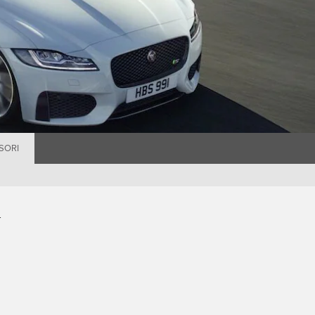
SORI
.