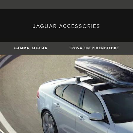
JAGUAR ACCESSORIES
sh)
Austria (German)
ese)
Canada (English)
 (Czech)
France (French)
)
Italy (Italian)
GAMMA JAGUAR
TROVA UN RIVENDITORE
Mexico (Spanish)
uguese)
Romania (Romania)
erman)
Switzerland (French)
XE
XF
XF