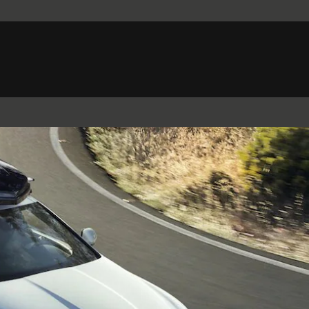
Belgium (French)
Canada (French)
Germany (German)
Japan (Japanese)
Netherlands (Dutch)
South Africa (English)
Switzerland (Italian)
 SPORTBRAKE
XJ
F-TYPE