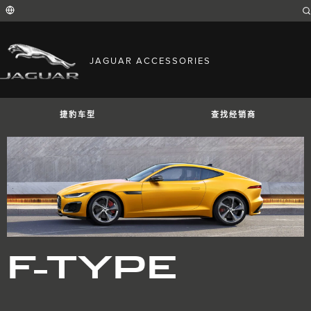
Enter
a
word
or
phrase
with
FIND YOUR COUNTRY
which
JAGUAR ACCESSORIES
to
International (English)
search
Australia (English)
the
contents
Austria (German)
of
Belgium (French)
the
捷豹车型
查找经销商
Belgium (Dutch)
site
Brazil (Portuguese)
Canada (English)
Canada (French)
China (Chinese)
Czech Republic (Czech)
France (French)
Germany (German)
捷豹I-PACE
捷豹E-PACE
捷豹F-PAC
India (English)
Ireland (English)
Italy (Italian)
Japan (Japanese)
F-TYPE
Korea (Korea)
MENA (English)
Mexico (Spanish)
Netherlands (Dutch)
Poland (Polish)
Portugal (Portuguese)