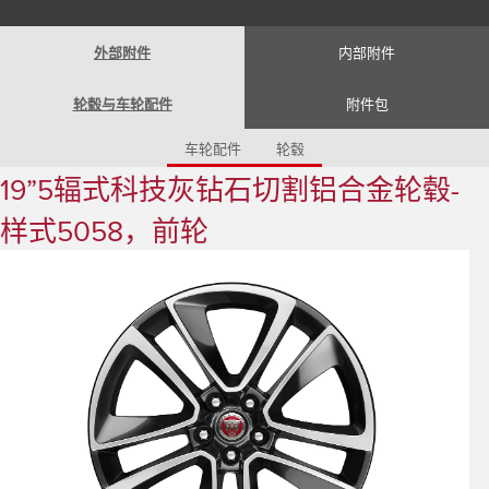
Romania (Romania)
South Africa (English)
Spain (Spanish)
外部附件
内部附件
Switzerland (German)
Switzerland (French)
Switzerland (Italian)
轮毂与车轮配件
附件包
United Kingdom (English)
USA (English)
车轮配件
轮毂
19”5辐式科技灰钻石切割铝合金轮毂-
样式5058，前轮