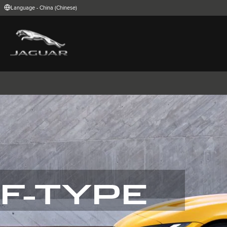
Enter
Language - China (Chinese)
a
word
or
phrase
with
FIND YOUR COUNTRY
which
to
International (English)
Australia (Engli
search
Belgium (Dutch)
Brazil (Portugu
the
contents
China (Chinese)
Czech Republic
of
India (English)
Ireland (English
the
Korea (Korea)
MENA (English)
site
Poland (Polish)
Portugal (Port
Spain (Spanish)
Switzerland (G
United Kingdom (English)
USA (English)
捷豹I-PACE
捷豹E-PACE
捷豹F-PAC
F-TYPE