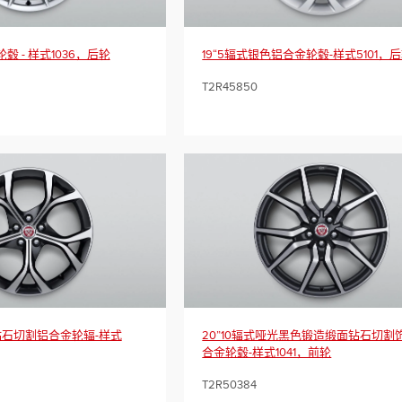
轮毂 - 样式1036，后轮
19“5辐式银色铝合金轮毂-样式5101，
T2R45850
色钻石切割铝合金轮辐-样式
20”10辐式哑光黑色锻造缎面钻石切割
合金轮毂-样式1041，前轮
T2R50384