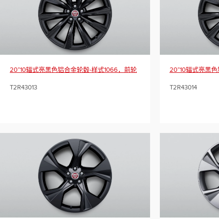
20”10辐式亮黑色铝合金轮毂-样式1066，前轮
20”10辐式亮黑
T2R43013
T2R43014