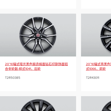
20”10辐式哑光黑色锻造缎面钻石切割饰面铝
20“10辐式亮黑
合金轮毂-样式1041，后轮
式1066，前轮
T2R50385
T2R43011