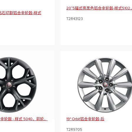
20“5辐式亮黑色铝合金轮毂-样式510
灰钻石切割铝合金轮毂-样式
T2R43123
金轮毂 - 样式 5040，前轮，
19" Orbit铝合金轮毂-后
T2R9705