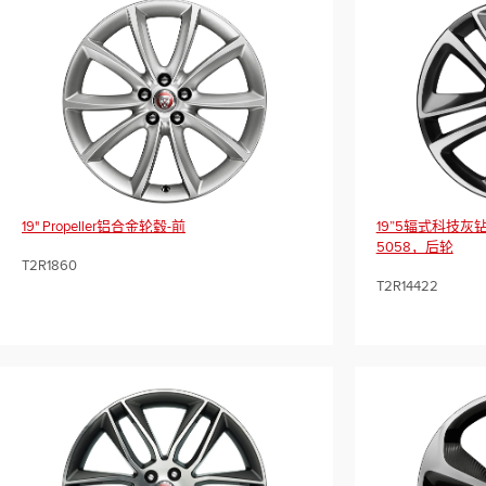
19" Propeller铝合金轮毂-前
19”5辐式科技
5058，后轮
T2R1860
T2R14422