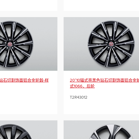
色钻石切割饰面铝合金轮毂-样
20“10辐式亮黑色钻石切割饰面铝合金
式1066，后轮
T2R43012