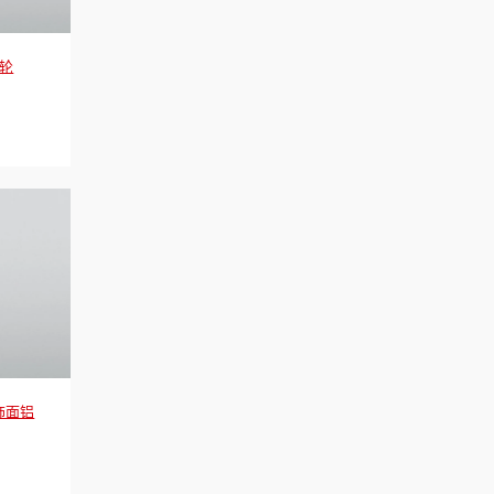
后轮
饰面铝