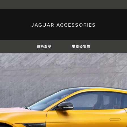
JAGUAR ACCESSORIES
sh)
Austria (German)
ese)
Canada (English)
 (Czech)
France (French)
)
Italy (Italian)
捷豹车型
查找经销商
Mexico (Spanish)
uguese)
Romania (Romania)
erman)
Switzerland (French)
E
捷豹XE
捷豹XF
捷豹XF