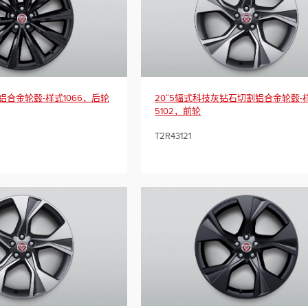
色铝合金轮毂-样式1066，后轮
20“5辐式科技灰钻石切割铝合金轮毂-
5102，前轮
T2R43121