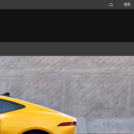
Belgium (French)
Canada (French)
Germany (German)
Japan (Japanese)
Netherlands (Dutch)
South Africa (English)
Switzerland (Italian)
 SPORTBRAKE
捷豹XJ
捷豹F-TYPE