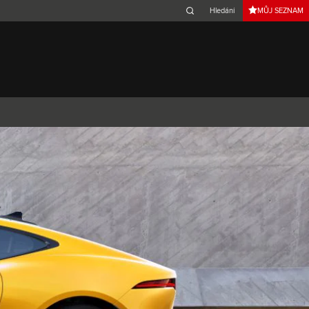
MŮJ SEZNAM
Belgium (French)
Canada (French)
Germany (German)
Japan (Japanese)
Netherlands (Dutch)
South Africa (English)
Switzerland (Italian)
 SPORTBRAKE
XJ
F-TYPE