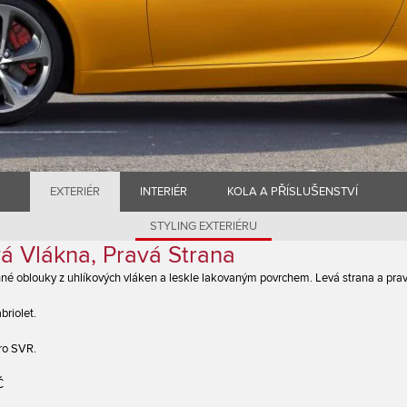
EXTERIÉR
INTERIÉR
KOLA A PŘÍSLUŠENSTVÍ
STYLING EXTERIÉRU
á Vlákna, Pravá Strana
nné oblouky z uhlíkových vláken a leskle lakovaným povrchem. Levá strana a prav
briolet.
ro SVR.
Č