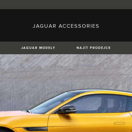
JAGUAR ACCESSORIES
sh)
Austria (German)
ese)
Canada (English)
 (Czech)
France (French)
)
Italy (Italian)
JAGUAR MODELY
NAJÍT PRODEJCE
Mexico (Spanish)
uguese)
Romania (Romania)
erman)
Switzerland (French)
XE
XF
XF