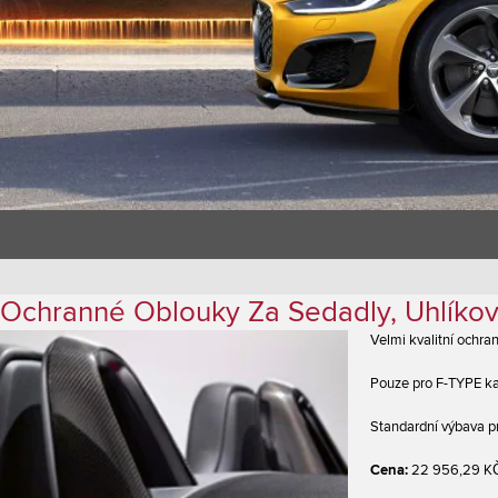
Ochranné Oblouky Za Sedadly, Uhlíkov
Velmi kvalitní ochra
Pouze pro F-TYPE ka
Standardní výbava p
Cena:
22 956,29 K