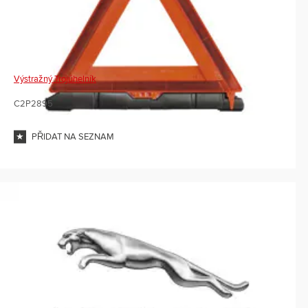
Výstražný Trojúhelník
C2P2895
PŘIDAT NA SEZNAM