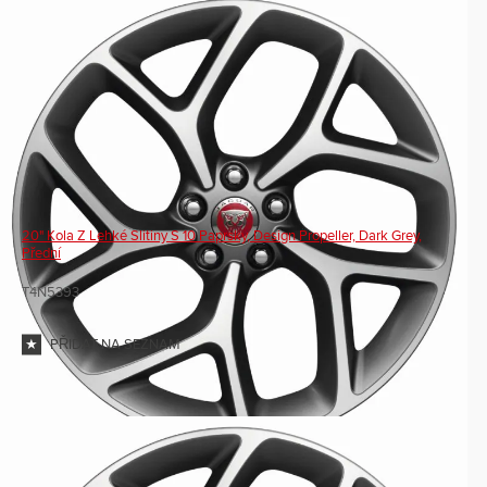
20" Kola Z Lehké Slitiny S 10 Paprsky, Design Propeller, Dark Grey,
Přední
T4N5393
PŘIDAT NA SEZNAM