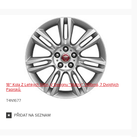
18'' Kola Z Lehkých Slitin, V Designu ''Matrix'', Stříbrná, 7 Dvojitých
Paprsků.
T4N1677
PŘIDAT NA SEZNAM