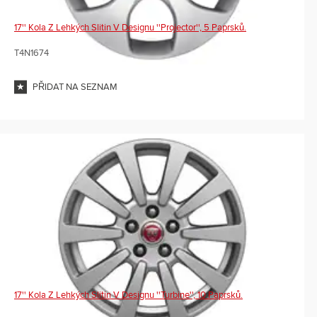
17'' Kola Z Lehkých Slitin V Designu ''Projector'', 5 Paprsků.
T4N1674
PŘIDAT NA SEZNAM
17'' Kola Z Lehkých Slitin V Designu ''Turbine'', 10 Paprsků.