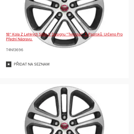
18'' Kola Z Lehkých Slitin V Designu ''Templar'', 5 Paprsků. Určeno Pro
Přední Nápravu.
T4N13696
PŘIDAT NA SEZNAM