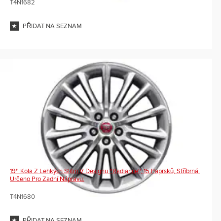
T4N1682
PŘIDAT NA SEZNAM
19'' Kola Z Lehkých Slitin V Designu ''Radiance'', 15 Paprsků, Stříbrná.
Určeno Pro Zadní Nápravu.
T4N1680
PŘIDAT NA SEZNAM