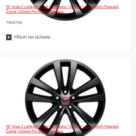
19'' Kola Z Lehkých Slitin V Designu ''Venom'', 5 Dvojitých Paprsků,
Černé. Určeno Pro Přední Nápravu.
T4N4798
PŘIDAT NA SEZNAM
19'' Kola Z Lehkých Slitin V Designu ''Venom'', 5 Dvojitých Paprsků,
Černé. Určeno Pro Zadní Nápravu.