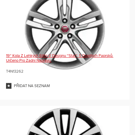
19'' Kola Z Lehkých Slitin V Designu ''Star'', 5 Dvojitých Paprsků.
Určeno Pro Zadní Nápravu.
T4N13262
PŘIDAT NA SEZNAM