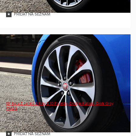
PŘIDAT NA SEZNAM
19" Kola Z Lehké Slitiny S 10 Paprsky, Design Katana, Dark Grey,
Přední
T4N25746
PŘIDAT NA SEZNAM