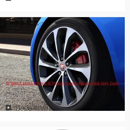
19" Kola Z Lehké Slitiny S 10 Paprsky, Design Katana, Dark Grey, Zadní
T4N25747
PŘIDAT NA SEZNAM