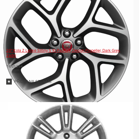
20" Kola Z Lehké Slitiny S 10 Paprsky, Design Propeller, Dark Grey,
Zadní
T4N5394
PŘIDAT NA SEZNAM