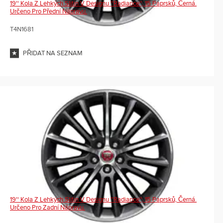
19'' Kola Z Lehkých Slitin V Designu ''Radiance'', 15 Paprsků, Černá.
Určeno Pro Přední Nápravu.
T4N1681
PŘIDAT NA SEZNAM
19'' Kola Z Lehkých Slitin V Designu ''Radiance'', 15 Paprsků, Černá.
Určeno Pro Zadní Nápravu.