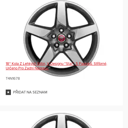
18'' Kola Z Lehkých Slitin, V Designu ''Star'', 5 Paprsků. Stříbrné,
Určeno Pro Zadní Nápravu.
T4N1678
PŘIDAT NA SEZNAM