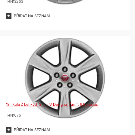
T4N13263
PŘIDAT NA SEZNAM
18'' Kola Z Lehkých Slitin, V Designu ''Arm'', 6 Paprsků.
T4N1676
PŘIDAT NA SEZNAM