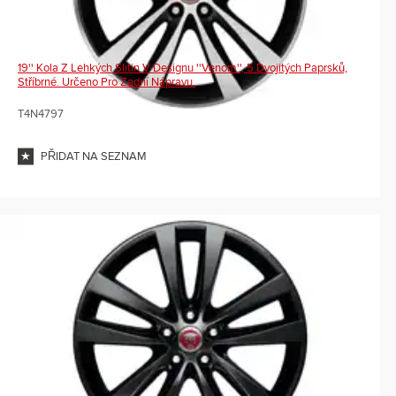
19'' Kola Z Lehkých Slitin V Designu ''Venom'', 5 Dvojitých Paprsků,
Stříbrné. Určeno Pro Zadní Nápravu.
T4N4797
PŘIDAT NA SEZNAM