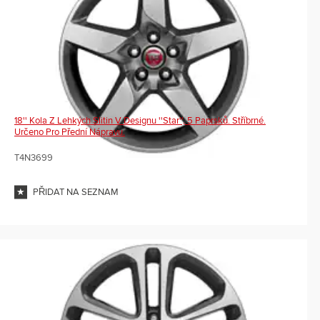
18'' Kola Z Lehkých Slitin V Designu ''Star'', 5 Paprsků. Stříbrné.
Určeno Pro Přední Nápravu.
T4N3699
PŘIDAT NA SEZNAM