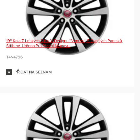
19'' Kola Z Lehkých Slitin V Designu ''Venom'', 5 Dvojitých Paprsků,
Stříbrné. Určeno Pro Přední Nápravu.
T4N4796
PŘIDAT NA SEZNAM