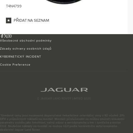
T4N4799
PŘIDAT NA SEZNAM
Všeobecné obchodní podmínky
Zásady ochrany osobních údajů
KYBERNETICKÝ INCIDENT
Cookie Preference
© JAGUAR LAND ROVER LIMITED 2026
*Uvedené ceny jsou nezávazné doporučené nekartelové orientační ceny v Kč včetně 21%
DPH a průměrných nákladů na montáž. Montáží příslušenství se můžou změnit relevantní
parametry vozidla jako hmotnost, valivý odpor a aerodynamika a tím i spotřeba a emise
CO2. Skutečné náklady na montáž se mohou lišit podle konkrétního autorizovaného
dealerství Jaguar Land Rover.