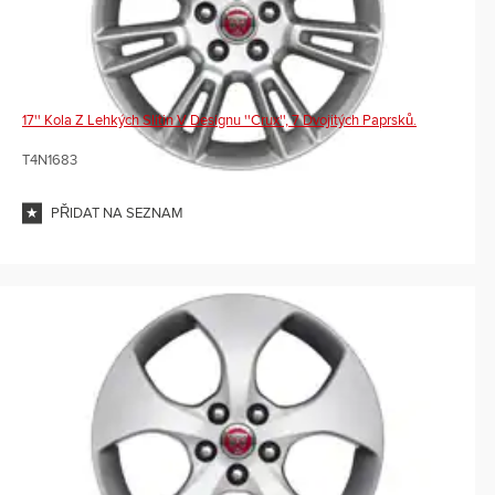
17'' Kola Z Lehkých Slitin V Designu ''Crux'', 7 Dvojitých Paprsků.
T4N1683
PŘIDAT NA SEZNAM