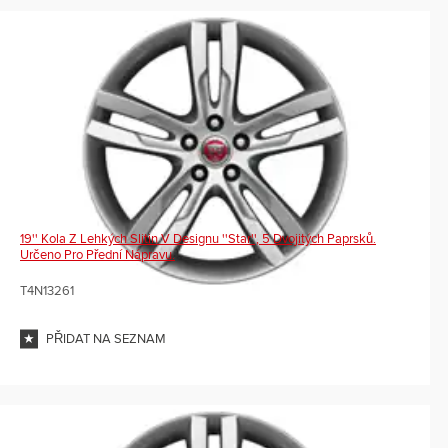
19'' Kola Z Lehkých Slitin V Designu ''Star'', 5 Dvojitých Paprsků.
Určeno Pro Přední Nápravu.
T4N13261
PŘIDAT NA SEZNAM