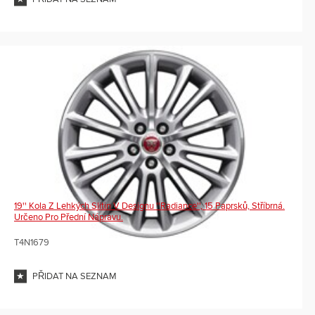
19'' Kola Z Lehkých Slitin V Designu ''Radiance'', 15 Paprsků, Stříbrná.
Určeno Pro Přední Nápravu.
T4N1679
PŘIDAT NA SEZNAM