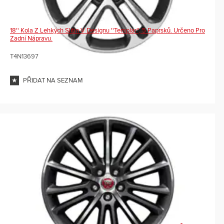
18'' Kola Z Lehkých Slitin V Designu ''Templar'', 5 Paprsků. Určeno Pro
Zadní Nápravu.
T4N13697
PŘIDAT NA SEZNAM