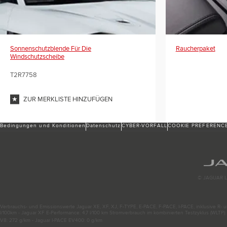
Sonnenschutzblende Für Die
Raucherpaket
Windschutzscheibe
T2R7758
ZUR MERKLISTE HINZUFÜGEN
Bedingungen und Konditionen
Datenschutz
CYBER-VORFALL
COOKIE PREFERENC
© JAGUAR L
Verbrauchs- und Emissionswerte Jaguar XE, XF, XJ, F-TYPE, E-PACE, F-PACE, I-PACE, inklusive R- un
l/100km - Jaguar XF E-Performance: 4,7 l/100 km Stromverbrauch im kombinierten Testzyklus (WLTP
V8: 272 g/km - Jaguar I-PACE EV400: 0 g/km