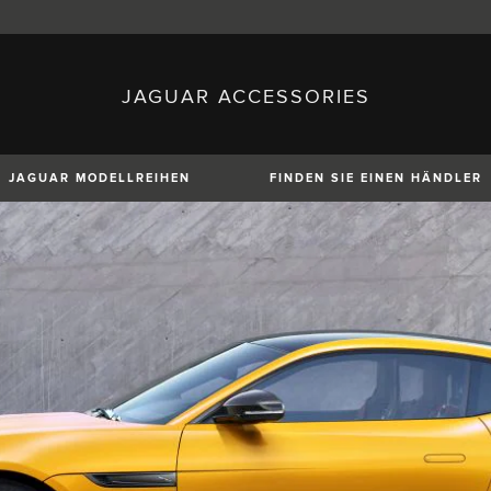
JAGUAR ACCESSORIES
sh)
Austria (German)
ese)
Canada (English)
 (Czech)
France (French)
)
Italy (Italian)
JAGUAR MODELLREIHEN
FINDEN SIE EINEN HÄNDLER
Mexico (Spanish)
uguese)
Romania (Romania)
erman)
Switzerland (French)
XE
XF
XF