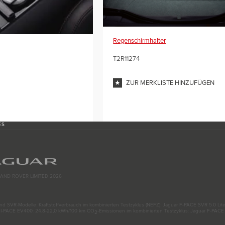
Regenschirmhalter
T2R11274
ZUR MERKLISTE HINZUFÜGEN
ES
AND ROVER LIMITED 2026
d SVR-Modelle: Kraftstoffverbrauch im kombinierten Testzyklus (NEFZ): Jaguar F-PACE SVR 5.0 Liter
): I-PACE EV400: 24,8-22,0 kWh/100 km CO
-Emissionen im kombinierten Testzyklus: Jaguar F-PACE 
2