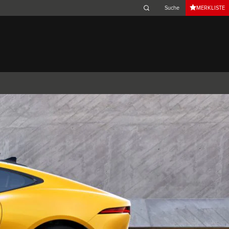
MERKLISTE
Belgium (French)
Canada (French)
Germany (German)
Japan (Japanese)
Netherlands (Dutch)
South Africa (English)
Switzerland (Italian)
 SPORTBRAKE
XJ
F-TYPE