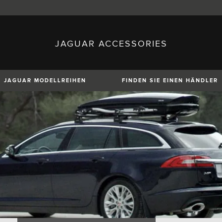
JAGUAR ACCESSORIES
sh)
Austria (German)
ese)
Canada (English)
 (Czech)
France (French)
)
Italy (Italian)
JAGUAR MODELLREIHEN
FINDEN SIE EINEN HÄNDLER
Mexico (Spanish)
uguese)
Romania (Romania)
erman)
Switzerland (French)
XE
XF
XF