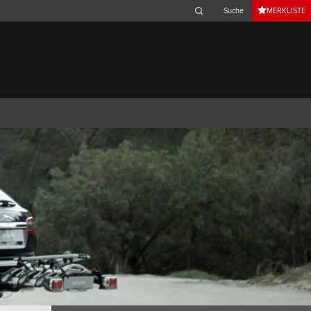
MERKLISTE
Belgium (French)
Canada (French)
Germany (German)
Japan (Japanese)
Netherlands (Dutch)
South Africa (English)
Switzerland (Italian)
 SPORTBRAKE
XJ
F-TYPE