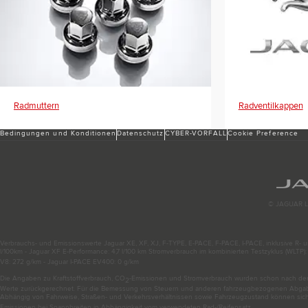
Radmuttern
Radventilkappen
Bedingungen und Konditionen
Datenschutz
CYBER-VORFALL
Cookie Preference
© JAGUAR L
Verbrauchs- und Emissionswerte Jaguar XE, XF, XJ, F-TYPE, E-PACE, F-PACE, I-PACE, inklusive R- un
l/100km - Jaguar XF E-Performance: 4,7 l/100 km Stromverbrauch im kombinierten Testzyklus (WLTP
V8: 272 g/km - Jaguar I-PACE EV400: 0 g/km
Die Angaben zu Kraftstoffverbrauch, CO
-Emissionen und Stromverbrauch wurden schon nach der R
2
Werte zurückgerechnet. Für die Bemessung von Steuern und anderen fahrzeugbezogenen Abgaben
Abhängig von Fahrweise, Straßen- und Verkehrsverhältnissen sowie Fahrzeugzustand können sic
Emissionen bei Spannbreiten in Abhängigkeit vom verwendeten Rad-/Reifensatz.