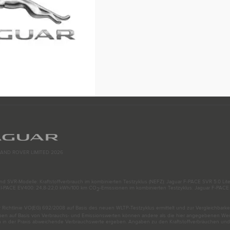
AND ROVER LIMITED 2026
d SVR-Modelle: Kraftstoffverbrauch im kombinierten Testzyklus (NEFZ): Jaguar F-PACE SVR 5.0 Liter
): I-PACE EV400: 24,8-22,0 kWh/100 km CO
-Emissionen im kombinierten Testzyklus: Jaguar F-PACE 
2
ichtlinie VO(EG) 692/2008 auf Basis des neuen WLTP-Testzyklus ermittelt und zur Vergleichbarke
 auf Basis von Verbrauchs- und Emissionswerten können andere als die hier angegebenen Wert
h in der Praxis abweichende Verbrauchswerte ergeben. Angaben zu den Kraftstoffverbräuchen un