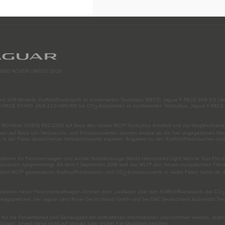
AND ROVER LIMITED 2026
d SVR-Modelle: Kraftstoffverbrauch im kombinierten Testzyklus (NEFZ): Jaguar F-PACE SVR 5.0 Liter
): I-PACE EV400: 24,8-22,0 kWh/100 km CO
-Emissionen im kombinierten Testzyklus: Jaguar F-PACE 
2
ichtlinie VO(EG) 692/2008 auf Basis des neuen WLTP-Testzyklus ermittelt und zur Vergleichbarke
 auf Basis von Verbrauchs- und Emissionswerten können andere als die hier angegebenen Wert
h in der Praxis abweichende Verbrauchswerte ergeben. Angaben zu den Kraftstoffverbräuchen un
ahren für Personenwagen und leichte Nutzfahrzeuge (World Harmonised Light Vehicle Test Proce
issionen, typgenehmigt. Ab dem 1. September 2018 wird das WLTP den neuen europäischen Fahrzy
ch dem WLTP gemessenen Kraftstoffverbrauchs- und CO
-Emissionswerte in vielen Fällen höher als
2
ssionen neuer Personenkraftwagen können dem „Leitfaden über den Kraftstoffverbrauch, die CO
2
rtragspartnern, bei Jaguar Land Rover Deutschland GmbH und bei DAT Deutschland Automobil T
 für die Fehlerfreiheit und Genauigkeit der enthaltenen Informationen übernommen werden. Jegli
ossen, soweit diese nicht auf Vorsatz oder grober Fahrlässigkeit beruhen.