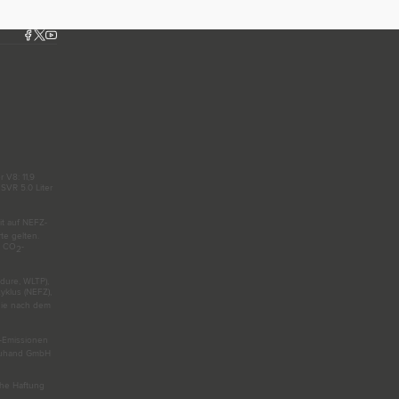
 V8: 11,9
SVR 5.0 Liter
it auf NEFZ-
e gelten.
d CO
-
2
dure, WLTP),
klus (NEFZ),
 die nach dem
-Emissionen
reuhand GmbH
che Haftung