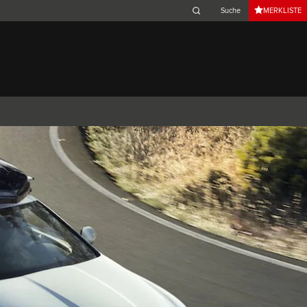
MERKLISTE
Belgium (French)
Canada (French)
Germany (German)
Japan (Japanese)
Netherlands (Dutch)
South Africa (English)
Switzerland (Italian)
 SPORTBRAKE
XJ
F-TYPE