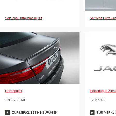
Seitliche Luftauslässe, Kit
Seitliche Luftausl
Heckspoiler
Heckklappe-Zierle
T2H6236LML
T2H17748
ZUR MERKLISTE HINZUFÜGEN
ZUR MERKLI