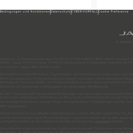
Bedingungen und Konditionen
Datenschutz
CYBER-VORFALL
Cookie Preference
© JAGUAR L
Verbrauchs- und Emissionswerte Jaguar XE, XF, XJ, F-TYPE, E-PACE, F-PACE, I-PACE, inklusive R- un
l/100km - Jaguar XF E-Performance: 4,7 l/100 km Stromverbrauch im kombinierten Testzyklus (WLTP
V8: 272 g/km - Jaguar I-PACE EV400: 0 g/km
Die Angaben zu Kraftstoffverbrauch, CO
-Emissionen und Stromverbrauch wurden schon nach der R
2
Werte zurückgerechnet. Für die Bemessung von Steuern und anderen fahrzeugbezogenen Abgaben
Abhängig von Fahrweise, Straßen- und Verkehrsverhältnissen sowie Fahrzeugzustand können sic
Emissionen bei Spannbreiten in Abhängigkeit vom verwendeten Rad-/Reifensatz.
Ab dem 1. September 2017 werden bestimmte Neuwagen nach dem weltweit harmonisierten Prüfverf
einem neuen, realistischeren Prüfverfahren zur Messung des Kraftstoffverbrauchs und der CO
-Em
2
das derzeitige Prüfverfahren, ersetzen. Wegen der realistischeren Prüfbedingungen sind die na
NEFZ gemessenen.
Weitere Informationen zum offiziellen Kraftstoffverbrauch und den offiziellen spezifischen CO
-Emi
2
und den Stromverbrauch neuer Personenkraftwagen“ entnommen werden, der bei allen Jaguar Ve
unentgeltlich erhältlich ist. Der Leitfaden ist ebenfalls im Internet unter
www.dat.de
verfügbar.
Diese Webseite wurde mit größtmöglicher Sorgfalt zusammengestellt. Trotzdem kann keine Gewähr
für Schäden, die direkt oder indirekt aus der Benutzung dieser Webseite entstehen, wird ausgeschl