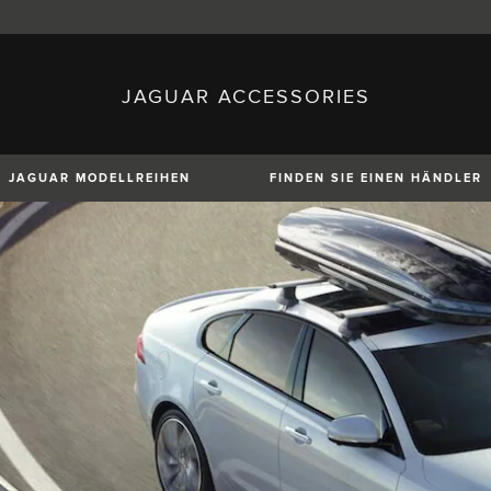
JAGUAR ACCESSORIES
sh)
Austria (German)
ese)
Canada (English)
 (Czech)
France (French)
)
Italy (Italian)
JAGUAR MODELLREIHEN
FINDEN SIE EINEN HÄNDLER
Mexico (Spanish)
uguese)
Romania (Romania)
erman)
Switzerland (French)
XE
XF
XF