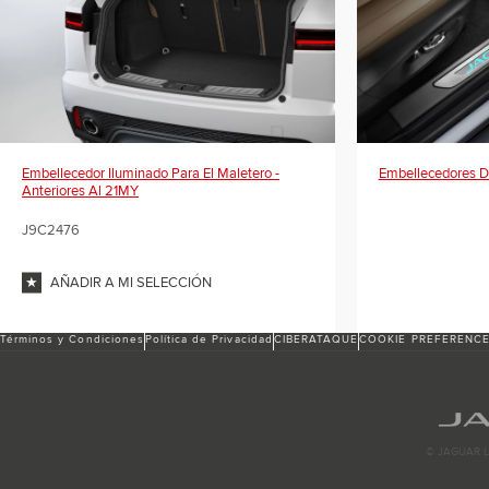
Embellecedor Iluminado Para El Maletero -
Embellecedores De
Anteriores Al 21MY
J9C2476
AÑADIR A MI SELECCIÓN
Términos y Condiciones
Política de Privacidad
CIBERATAQUE
COOKIE PREFERENC
© JAGUAR L