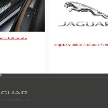
 Estribo Iluminados
Juego De Alfombras De Moqueta Prem
ES
AND ROVER LIMITED 2026