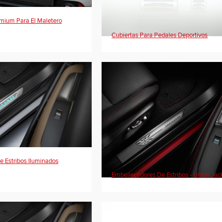
mium Para El Maletero
Cubiertas Para Pedales Deportivos
 Estribos Iluminados
Embellecedores De Estribos - Union Jac