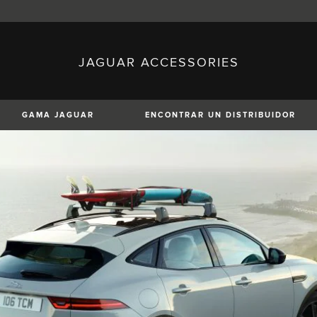
JAGUAR ACCESSORIES
sh)
Austria (German)
ese)
Canada (English)
 (Czech)
France (French)
)
Italy (Italian)
GAMA JAGUAR
ENCONTRAR UN DISTRIBUIDOR
Mexico (Spanish)
uguese)
Romania (Romania)
erman)
Switzerland (French)
XE
XF
XF