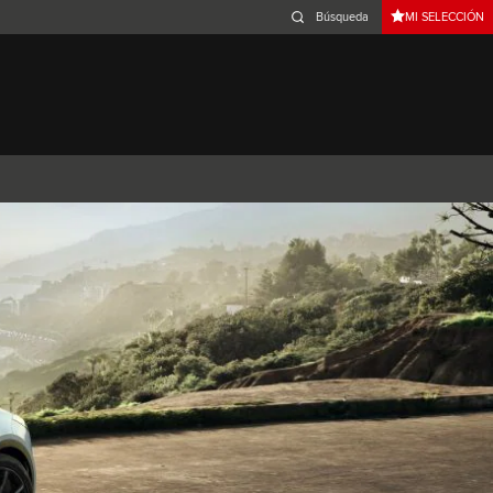
MI SELECCIÓN
Belgium (French)
Canada (French)
Germany (German)
Japan (Japanese)
Netherlands (Dutch)
South Africa (English)
Switzerland (Italian)
 SPORTBRAKE
XJ
F-TYPE