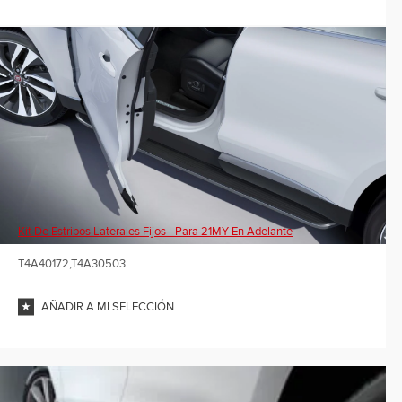
Kit De Estribos Laterales Fijos - Para 21MY En Adelante
T4A40172,T4A30503
AÑADIR A MI SELECCIÓN