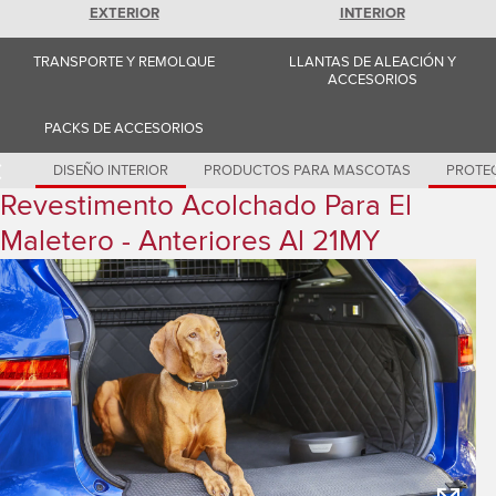
Romania (Romania)
EXTERIOR
INTERIOR
South Africa (English)
Spain (Spanish)
TRANSPORTE Y REMOLQUE
LLANTAS DE ALEACIÓN Y
Switzerland (German)
ACCESORIOS
Switzerland (French)
Switzerland (Italian)
United Kingdom (English)
PACKS DE ACCESORIOS
USA (English)
DISEÑO INTERIOR
PRODUCTOS PARA MASCOTAS
PROTEC
Revestimento Acolchado Para El
Maletero - Anteriores Al 21MY