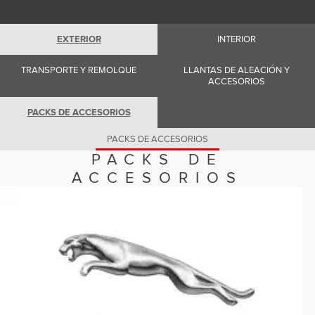
Romania (Romania)
South Africa (English)
Spain (Spanish)
EXTERIOR
INTERIOR
Switzerland (German)
Switzerland (French)
Switzerland (Italian)
TRANSPORTE Y REMOLQUE
LLANTAS DE ALEACIÓN Y
United Kingdom (English)
ACCESORIOS
USA (English)
PACKS DE ACCESORIOS
PACKS DE ACCESORIOS
PACKS DE
ACCESORIOS