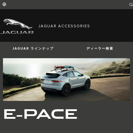
Enter
a
word
or
phrase
with
FIND YOUR COUNTRY
which
JAGUAR ACCESSORIES
to
International (English)
search
Australia (English)
the
contents
Austria (German)
of
Belgium (French)
the
JAGUAR ラインナップ
ディーラー検索
Belgium (Dutch)
site
Brazil (Portuguese)
Canada (English)
Canada (French)
China (Chinese)
Czech Republic (Czech)
France (French)
Germany (German)
I-PACE
E-PACE
F-PACE
India (English)
Ireland (English)
Italy (Italian)
Japan (Japanese)
E-PACE
Korea (Korea)
MENA (English)
Mexico (Spanish)
Netherlands (Dutch)
Poland (Polish)
Portugal (Portuguese)