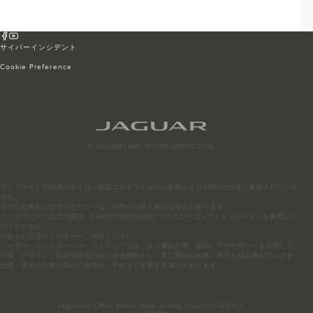
サイバーインシデント
Cookie Preference
© JAGUAR LAND ROVER LIMITED 2026
ウェブサイトの写真の多くは、新型コロナウイルスの影響により22MYの仕様に更新されていま
せん。
そのため車およびアクセサリーは、実際の仕様と異なる場合があります。
アクセサリーご注文の際は、22MYの仕様の詳細についてカーコンフィギュレーターを参照いた
だくとともに
お近くの正規ディーラーへご相談ください。
ジャガー・ランドローバー・リミテッドでは、より優れた車、部品、アクセサリーを目指して、
仕様、デザイン、生産技術等のあらゆる側面から、常に製品の改善・改良を積み重ねています。
仕様・諸元やお取り扱いの有無は、予告なく変更する場合があります。
Registered Office: Abbey Road, Whitley, Coventry CV3 4LF