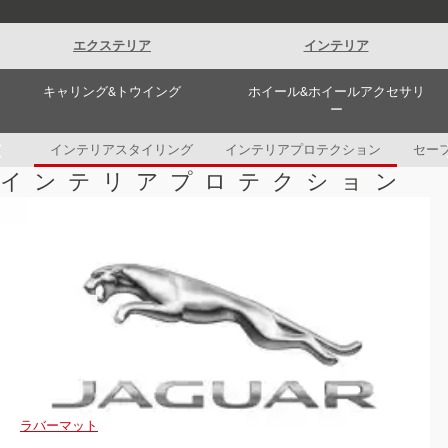
Romania (Romania)
South Africa (English)
Spain (Spanish)
エクステリア
インテリア
Switzerland (German)
Switzerland (French)
Switzerland (Italian)
キャリング&トウイング
ホイール&ホイールアクセサリ
United Kingdom (English)
ー
USA (English)
インテリアスタイリング
インテリアプロテクション
セー
インテリアプロテクション
ラバーマット