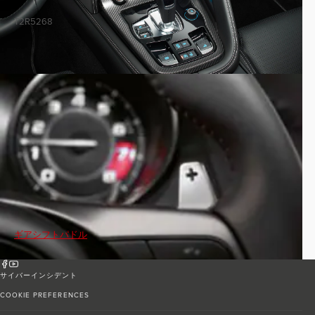
T2R5268
ギアシフトパドル
サイバーインシデント
COOKIE PREFERENCES