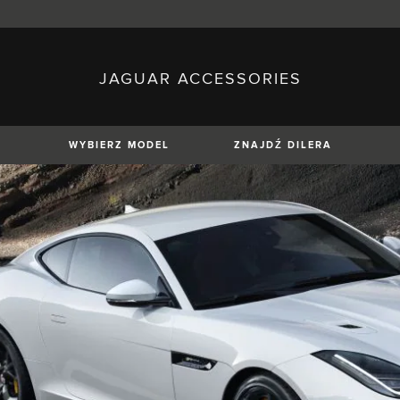
JAGUAR ACCESSORIES
sh)
Austria (German)
ese)
Canada (English)
 (Czech)
France (French)
)
Italy (Italian)
WYBIERZ MODEL
ZNAJDŹ DILERA
Mexico (Spanish)
uguese)
Romania (Romania)
erman)
Switzerland (French)
XE
XF
XF