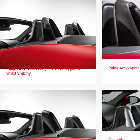
Pałąk Antykapot
Pałąk Antykapotażowy - Włókno Węglowe
Wplot Srebrny
Owiewka