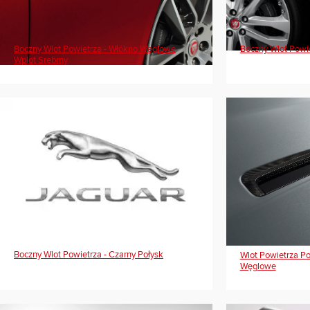
Boczny Wlot Powietrza - Włókno Węglowe
Boczny Wlot Powi
Wplot Srebrny
Boczny Wlot Powietrza - Czarny Połysk
Wlot Powietrza Po
Węglowe