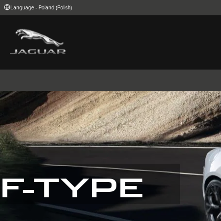
Language - Poland (Polish)
FIND YOUR COUNTRY
International (English)
Australia (Engli
Belgium (Dutch)
Brazil (Portugu
China (Chinese)
Czech Republic
India (English)
Ireland (English
Korea (Korea)
MENA (English)
Poland (Polish)
Portugal (Port
Spain (Spanish)
Switzerland (G
United Kingdom (English)
USA (English)
I-PACE
E-PACE
F-PACE
F-TYPE