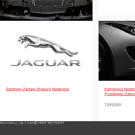
Sportowy Zestaw Stylizacji Nadwozia
Kierownica Nadmu
Przedniego Zderz
T2R12001
Skontaktuj się z nami
CYBER INCYDENT