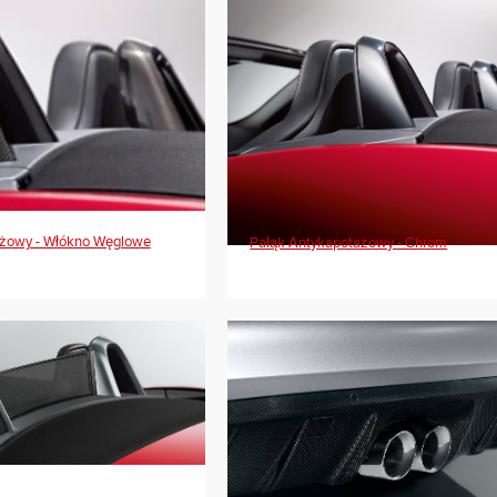
ażowy - Włókno Węglowe
Pałąk Antykapotażowy - Chrom