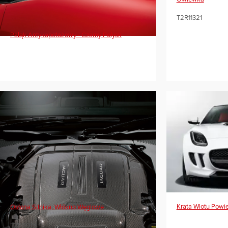
T2R11321
Pałąk Antykapotażowy - Czarny Połysk
Krata Wlotu Powie
Osłona Silnika, Włókno Węglowe
T2R8019