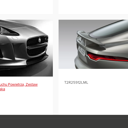
T2R25912LML
chu Powietrza, Zestaw
aka