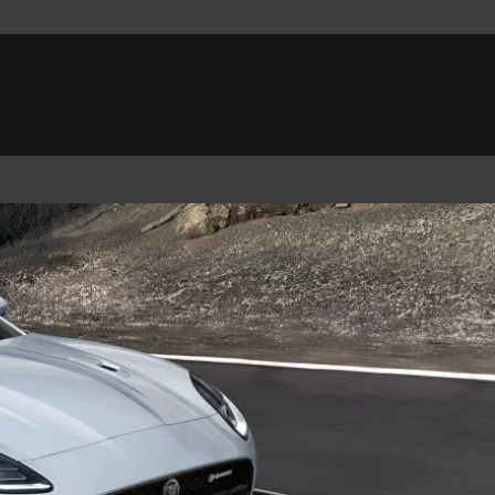
Belgium (French)
Canada (French)
Germany (German)
Japan (Japanese)
Netherlands (Dutch)
South Africa (English)
Switzerland (Italian)
 SPORTBRAKE
XJ
F-TYPE