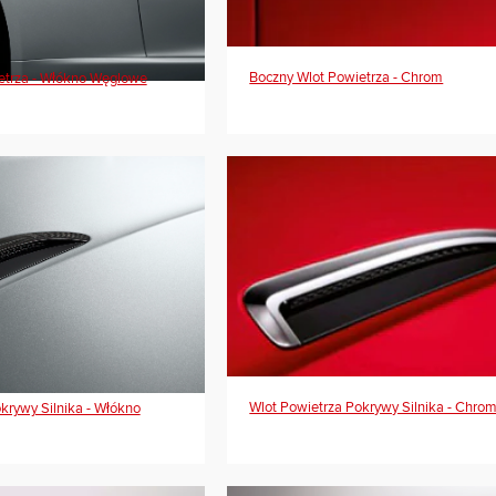
Boczny Wlot Powietrza - Chrom
etrza - Włókno Węglowe
Wlot Powietrza Pokrywy Silnika - Chro
krywy Silnika - Włókno