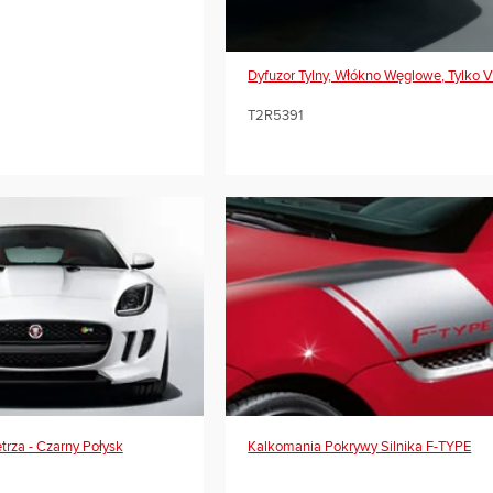
Dyfuzor Tylny, Włókno Węglowe, Tylko 
T2R5391
trza - Czarny Połysk
Kalkomania Pokrywy Silnika F-TYPE