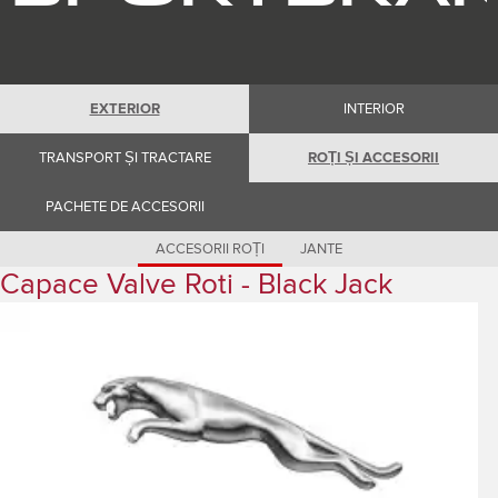
Romania (Romania)
South Africa (English)
Spain (Spanish)
Switzerland (German)
Switzerland (French)
Switzerland (Italian)
EXTERIOR
INTERIOR
United Kingdom (English)
USA (English)
TRANSPORT ȘI TRACTARE
ROȚI ȘI ACCESORII
PACHETE DE ACCESORII
ACCESORII ROȚI
JANTE
Capace Valve Roti - Black Jack