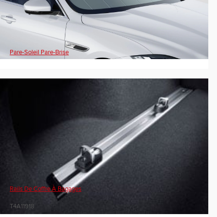
Pare-Soleil Pare-Brise
Rails De Coffre À Bagages
T4A11918