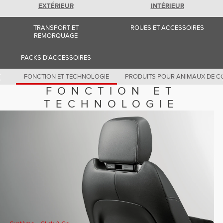
Romania (Romania)
EXTÉRIEUR
INTÉRIEUR
South Africa (English)
Spain (Spanish)
TRANSPORT ET
ROUES ET ACCESSOIRES
Switzerland (German)
REMORQUAGE
Switzerland (French)
Switzerland (Italian)
United Kingdom (English)
PACKS D'ACCESSOIRES
USA (English)
FONCTION ET TECHNOLOGIE
PRODUITS POUR ANIMAUX DE C
FONCTION ET
TECHNOLOGIE