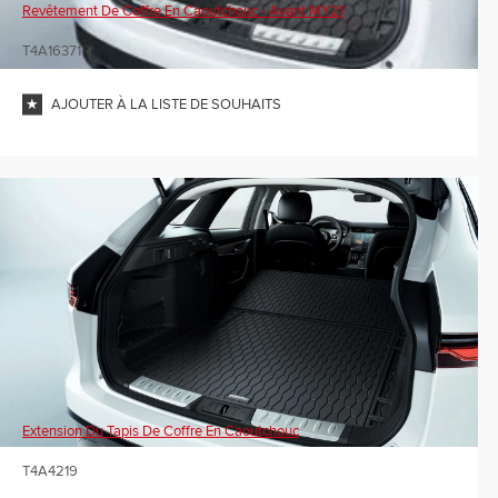
Revêtement De Coffre En Caoutchouc - Avant MY21
T4A16371
AJOUTER À LA LISTE DE SOUHAITS
Extension Du Tapis De Coffre En Caoutchouc
T4A4219