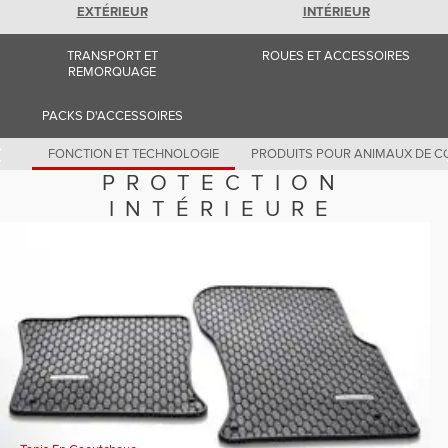
Romania (Romania)
EXTÉRIEUR
INTÉRIEUR
South Africa (English)
Spain (Spanish)
TRANSPORT ET
ROUES ET ACCESSOIRES
Switzerland (German)
REMORQUAGE
Switzerland (French)
Switzerland (Italian)
United Kingdom (English)
PACKS D'ACCESSOIRES
USA (English)
FONCTION ET TECHNOLOGIE
PRODUITS POUR ANIMAUX DE C
PROTECTION
INTÉRIEURE