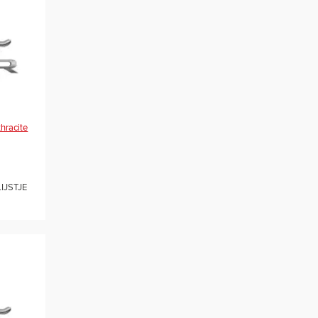
thracite
IJSTJE