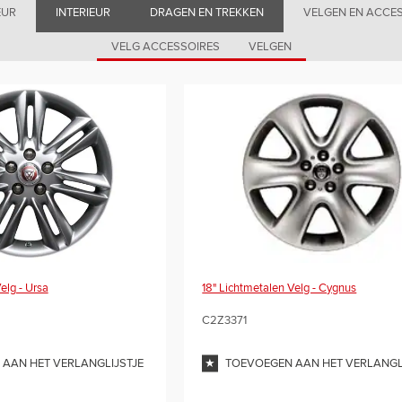
EUR
INTERIEUR
DRAGEN EN TREKKEN
VELGEN EN ACCE
VELG ACCESSOIRES
VELGEN
18" Lichtmetalen Velg - Cygnus
elg - Ursa
C2Z3371
TOEVOEGEN AAN HET VERLANGL
AAN HET VERLANGLIJSTJE