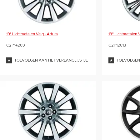
19" Lichtmetalen Velg - Artura
19" Lichtmetalen V
C2P14209
C2P12613
TOEVOEGEN AAN HET VERLANGLIJSTJE
TOEVOEGEN 