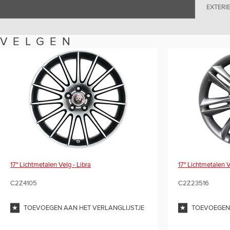
EXTERI
VELGEN
17" Lichtmetalen Velg - Libra
17" Lichtmetalen V
C2Z4105
C2Z23516
TOEVOEGEN AAN HET VERLANGLIJSTJE
TOEVOEGEN 