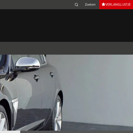
VERLANGLIJSTJE
Belgium (French)
Canada (French)
Germany (German)
Japan (Japanese)
Netherlands (Dutch)
South Africa (English)
Switzerland (Italian)
 SPORTBRAKE
XJ
F-TYPE