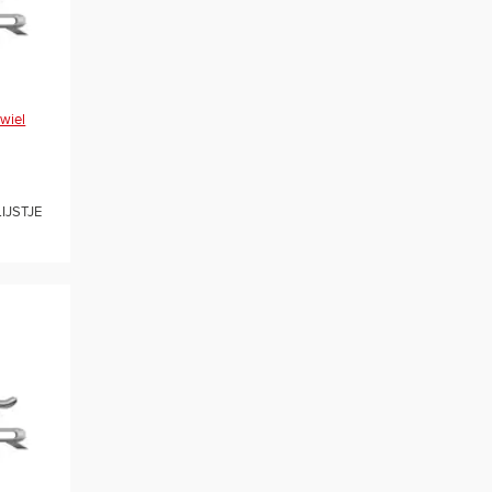
rwiel
IJSTJE