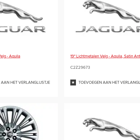
elg - Aquila
19" Lichtmetalen Velg - Aquila, Satin An
C2Z29673
AAN HET VERLANGLIJSTJE
TOEVOEGEN AAN HET VERLANGL