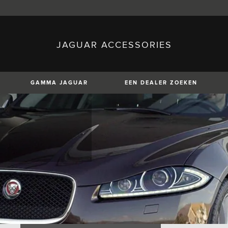
JAGUAR ACCESSORIES
sh)
Austria (German)
ese)
Canada (English)
 (Czech)
France (French)
)
Italy (Italian)
GAMMA JAGUAR
EEN DEALER ZOEKEN
Mexico (Spanish)
uguese)
Romania (Romania)
erman)
Switzerland (French)
XE
XF
XF