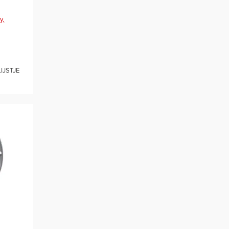
y,
IJSTJE