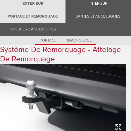
Romania (Romania)
EXTÉRIEUR
INTÉRIEUR
South Africa (English)
Spain (Spanish)
PORTAGE ET REMORQUAGE
JANTES ET ACCESSOIRES
Switzerland (German)
Switzerland (French)
Switzerland (Italian)
GROUPES D’ACCESSOIRES
United Kingdom (English)
USA (English)
PORTAGE
REMORQUAGE
Système De Remorquage - Attelage
De Remorquage