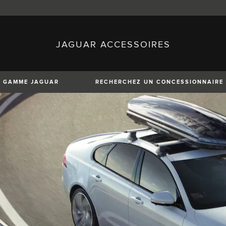
JAGUAR ACCESSOIRES
sh)
Austria (German)
ese)
Canada (English)
 (Czech)
France (French)
)
Italy (Italian)
GAMME JAGUAR
RECHERCHEZ UN CONCESSIONNAIRE
Mexico (Spanish)
uguese)
Romania (Romania)
erman)
Switzerland (French)
XE
XF