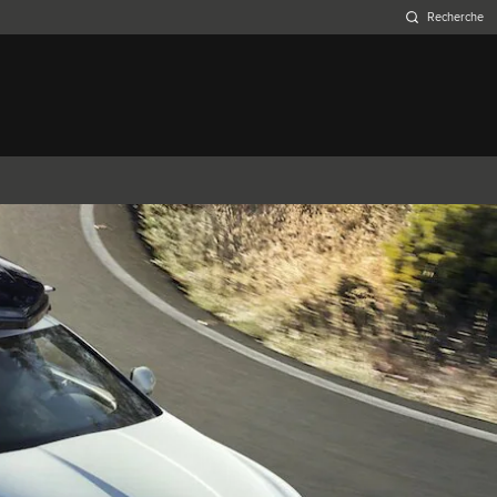
Belgium (French)
Canada (French)
Germany (German)
Japan (Japanese)
Netherlands (Dutch)
South Africa (English)
Switzerland (Italian)
XJ
F-TYPE
XK